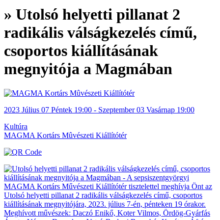
» Utolsó helyetti pillanat 2
radikális válságkezelés című,
csoportos kiállításának
megnyitója a Magmában
2023
Július 07
Péntek
19:00
- Szeptember 03
Vasárnap
19:00
Kultúra
MAGMA Kortárs Mûvészeti Kiállítótér