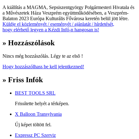
A kiállítás a MAGMA, Sepsiszentgyörgy Polgármesteri Hivatala és
a Művészetek Háza Veszprém együttműködésében, a Veszprém-
Balaton 2023 Európa Kulturális Fővárosa keretén belül jött létre.
Küldje el közleményét / eseményét / ajánlatát / hírdetését,
hogy elérhető legyen a Kézdi Infó-n hangosan is!
» Hozzászólások
Nincs még hozzászólás. Légy te az elsõ !
Hogy hozzászólhass be kell jelentkezned!
» Friss Infók
BEST TOOLS SRL
Frissítette helyét a térképen.
X Balloon Transylvania
Új képet töltött fel.
Expressz PC Szerviz