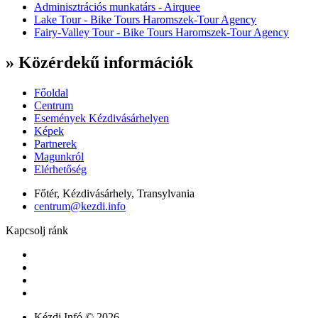
Adminisztrációs munkatárs - Airquee
Lake Tour - Bike Tours Haromszek-Tour Agency
Fairy-Valley Tour - Bike Tours Haromszek-Tour Agency
» Közérdekű információk
Főoldal
Centrum
Események Kézdivásárhelyen
Képek
Partnerek
Magunkról
Elérhetőség
Főtér, Kézdivásárhely, Transylvania
centrum@kezdi.info
Kapcsolj ránk
Kézdi.Infó © 2026