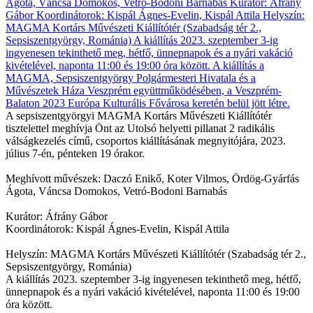
A sepsiszentgyörgyi MAGMA Kortárs Művészeti Kiállítótér
tisztelettel meghívja Önt az Utolsó helyetti pillanat 2 radikális
válságkezelés című, csoportos kiállításának megnyitójára, 2023.
július 7-én, pénteken 19 órakor.
Meghívott művészek: Daczó Enikő, Koter Vilmos, Ördög-Gyárfás
Ágota, Váncsa Domokos, Vetró-Bodoni Barnabás
Kurátor: Áfrány Gábor
Koordinátorok: Kispál Ágnes-Evelin, Kispál Attila
Helyszín: MAGMA Kortárs Művészeti Kiállítótér (Szabadság tér 2.,
Sepsiszentgyörgy, Románia)
A kiállítás 2023. szeptember 3-ig ingyenesen tekinthető meg, hétfő,
ünnepnapok és a nyári vakáció kivételével, naponta 11:00 és 19:00
óra között.