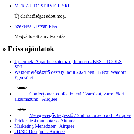
MTR AUTO SERVICE SRL
Új elérhetőséget adott meg.
Szekeres I. Istvan PFA
Megváltozott a nyitvatartás.
» Friss ajánlatok
Új termék: A padlótisztító az új felmosó - BEST TOOLS
SRL
Waldorf-előkészítő osztály indul 2024-ben - Kézdi Waldorf
Egyesület
Confecționer, confecționeră / Varrókat, varrónőket
alkalmazunk - Airquee
Meleglevegős hegesztő / Sudura cu aer cald - Airquee
Értékesitési munkatárs - Airquee
Marketing Menedzser - Airquee
2D/3D Designer - Airquee