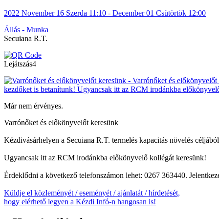
2022
November 16
Szerda
11:10
- December 01
Csütörtök
12:00
Állás - Munka
Secuiana R.T.
Lejátszás
4
Már nem érvényes.
Varrónőket és előkönyvelőt keresünk
Kézdivásárhelyen a Secuiana R.T. termelés kapacitás növelés céljából 
Ugyancsak itt az RCM irodánkba előkönyvelő kollégát keresünk!
Érdeklődni a következő telefonszámon lehet: 0267 363440. Jelentkez
Küldje el közleményét / eseményét / ajánlatát / hírdetését,
hogy elérhető legyen a Kézdi Infó-n hangosan is!