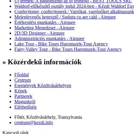
Új termék: A padlótisztító az új felmosó - BEST TOOLS SRL
Waldorf-előkészítő osztály indul 2024-ben - Kézdi Waldorf Egy
Confecționer, confecționeră / Varrókat, varrónőket alkalmazunk
Meleglevegős hegesztő / Sudura cu aer cald - Airquee
Értékesitési munkatárs - Airquee
Marketing Menedzser - Airquee
2D/3D Designer - Airquee
Adminisztrációs munkatárs - Airquee
Lake Tour - Bike Tours Haromszek-Tour Agency
Fairy-Valley Tour - Bike Tours Haromszek-Tour Agency
» Közérdekű információk
Főoldal
Centrum
Események Kézdivásárhelyen
Képek
Partnerek
Magunkról
Elérhetőség
Főtér, Kézdivásárhely, Transylvania
centrum@kezdi.info
Kapcsolj ránk