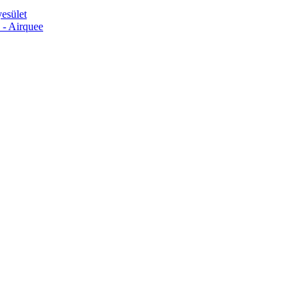
esület
 - Airquee