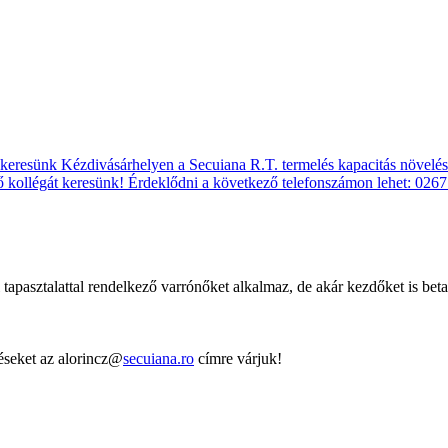
tapasztalattal rendelkező varrónőket alkalmaz, de akár kezdőket is bet
éseket az alorincz@
secuiana.ro
címre várjuk!