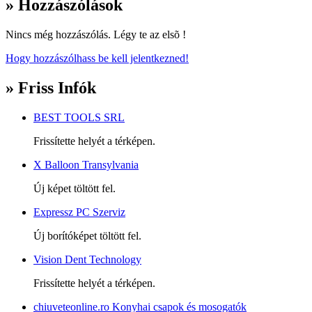
» Hozzászólások
Nincs még hozzászólás. Légy te az elsõ !
Hogy hozzászólhass be kell jelentkezned!
» Friss Infók
BEST TOOLS SRL
Frissítette helyét a térképen.
X Balloon Transylvania
Új képet töltött fel.
Expressz PC Szerviz
Új borítóképet töltött fel.
Vision Dent Technology
Frissítette helyét a térképen.
chiuveteonline.ro Konyhai csapok és mosogatók