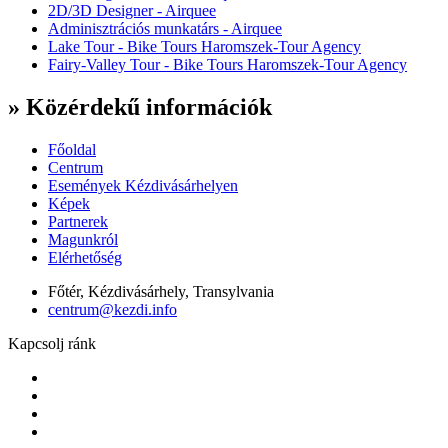
2D/3D Designer - Airquee
Adminisztrációs munkatárs - Airquee
Lake Tour - Bike Tours Haromszek-Tour Agency
Fairy-Valley Tour - Bike Tours Haromszek-Tour Agency
» Közérdekű információk
Főoldal
Centrum
Események Kézdivásárhelyen
Képek
Partnerek
Magunkról
Elérhetőség
Főtér, Kézdivásárhely, Transylvania
centrum@kezdi.info
Kapcsolj ránk