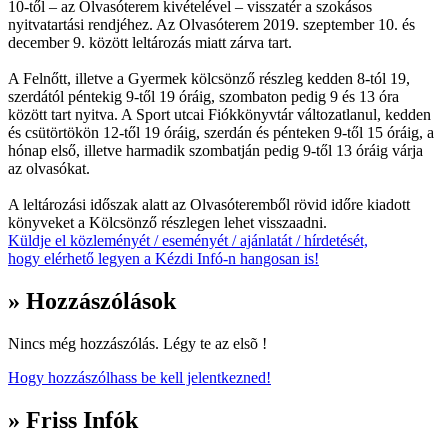
10-től – az Olvasóterem kivételével – visszatér a szokásos
nyitvatartási rendjéhez. Az Olvasóterem 2019. szeptember 10. és
december 9. között leltározás miatt zárva tart.
A Felnőtt, illetve a Gyermek kölcsönző részleg kedden 8-tól 19,
szerdától péntekig 9-től 19 óráig, szombaton pedig 9 és 13 óra
között tart nyitva. A Sport utcai Fiókkönyvtár változatlanul, kedden
és csütörtökön 12-től 19 óráig, szerdán és pénteken 9-től 15 óráig, a
hónap első, illetve harmadik szombatján pedig 9-től 13 óráig várja
az olvasókat.
A leltározási időszak alatt az Olvasóteremből rövid időre kiadott
könyveket a Kölcsönző részlegen lehet visszaadni.
Küldje el közleményét / eseményét / ajánlatát / hírdetését,
hogy elérhető legyen a Kézdi Infó-n hangosan is!
» Hozzászólások
Nincs még hozzászólás. Légy te az elsõ !
Hogy hozzászólhass be kell jelentkezned!
» Friss Infók