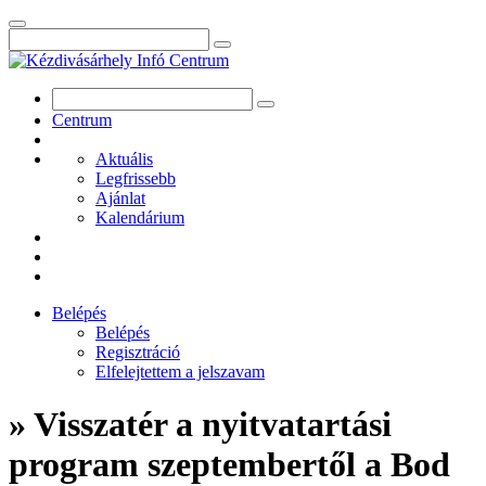
Centrum
Aktuális
Legfrissebb
Ajánlat
Kalendárium
Belépés
Belépés
Regisztráció
Elfelejtettem a jelszavam
» Visszatér a nyitvatartási
program szeptembertől a Bod