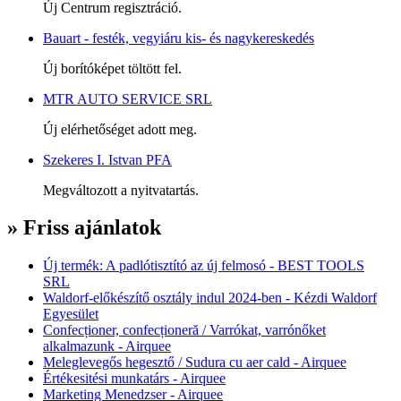
Új Centrum regisztráció.
Bauart - festék, vegyiáru kis- és nagykereskedés
Új borítóképet töltött fel.
MTR AUTO SERVICE SRL
Új elérhetőséget adott meg.
Szekeres I. Istvan PFA
Megváltozott a nyitvatartás.
» Friss ajánlatok
Új termék: A padlótisztító az új felmosó - BEST TOOLS
SRL
Waldorf-előkészítő osztály indul 2024-ben - Kézdi Waldorf
Egyesület
Confecționer, confecționeră / Varrókat, varrónőket
alkalmazunk - Airquee
Meleglevegős hegesztő / Sudura cu aer cald - Airquee
Értékesitési munkatárs - Airquee
Marketing Menedzser - Airquee