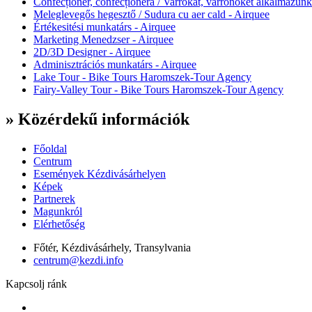
Confecționer, confecționeră / Varrókat, varrónőket alkalmazunk
Meleglevegős hegesztő / Sudura cu aer cald - Airquee
Értékesitési munkatárs - Airquee
Marketing Menedzser - Airquee
2D/3D Designer - Airquee
Adminisztrációs munkatárs - Airquee
Lake Tour - Bike Tours Haromszek-Tour Agency
Fairy-Valley Tour - Bike Tours Haromszek-Tour Agency
» Közérdekű információk
Főoldal
Centrum
Események Kézdivásárhelyen
Képek
Partnerek
Magunkról
Elérhetőség
Főtér, Kézdivásárhely, Transylvania
centrum@kezdi.info
Kapcsolj ránk