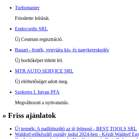
Turbomaster
Frissítette leírását.
Endocordis SRL
Új Centrum regisztráció.
Bauart - festék, vegyiáru kis- és nagykereskedés
Új borítóképet töltött fel.
MTR AUTO SERVICE SRL
Új elérhetőséget adott meg.
Szekeres I. Istvan PFA
Megváltozott a nyitvatartás.
» Friss ajánlatok
Új termék: A padlótisztító az új felmosó - BEST TOOLS SRL
Waldorf-előkészítő osztály indul 2024-ben - Kézdi Waldorf Egy