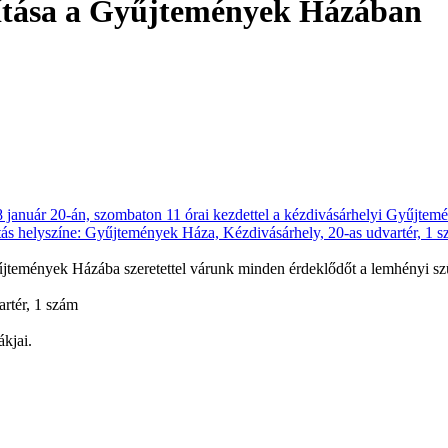
lítása a Gyűjtemények Házában
űjtemények Házába szeretettel várunk minden érdeklődőt a lemhényi sz
artér, 1 szám
kjai.