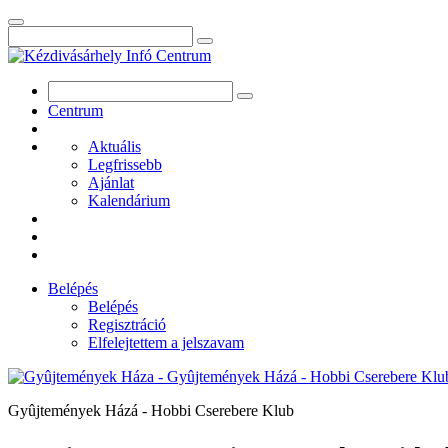
Centrum
Aktuális
Legfrissebb
Ajánlat
Kalendárium
Belépés
Belépés
Regisztráció
Elfelejtettem a jelszavam
Gyûjtemények Házá - Hobbi Cserebere Klub