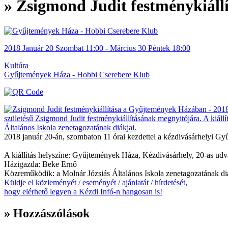
» Zsigmond Judit festménykiál
2018
Január 20
Szombat
11:00
- Március 30
Péntek
18:00
Kultúra
Gyűjtemények Háza - Hobbi Cserebere Klub
2018 január 20-án, szombaton 11 órai kezdettel a kézdivásárhelyi Gy
A kiállítás helyszíne: Gyűjtemények Háza, Kézdivásárhely, 20-as udv
Házigazda: Beke Ernő
Közreműködik: a Molnár Józsiás Általános Iskola zenetagozatának diá
Küldje el közleményét / eseményét / ajánlatát / hírdetését,
hogy elérhető legyen a Kézdi Infó-n hangosan is!
» Hozzászólások