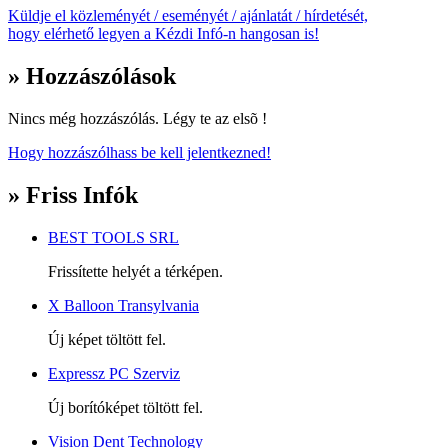
Küldje el közleményét / eseményét / ajánlatát / hírdetését,
hogy elérhető legyen a Kézdi Infó-n hangosan is!
» Hozzászólások
Nincs még hozzászólás. Légy te az elsõ !
Hogy hozzászólhass be kell jelentkezned!
» Friss Infók
BEST TOOLS SRL
Frissítette helyét a térképen.
X Balloon Transylvania
Új képet töltött fel.
Expressz PC Szerviz
Új borítóképet töltött fel.
Vision Dent Technology