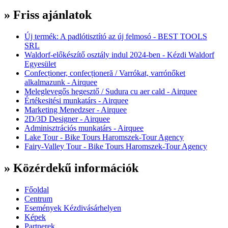
» Friss ajánlatok
Új termék: A padlótisztító az új felmosó - BEST TOOLS
SRL
Waldorf-előkészítő osztály indul 2024-ben - Kézdi Waldorf
Egyesület
Confecționer, confecționeră / Varrókat, varrónőket
alkalmazunk - Airquee
Meleglevegős hegesztő / Sudura cu aer cald - Airquee
Értékesitési munkatárs - Airquee
Marketing Menedzser - Airquee
2D/3D Designer - Airquee
Adminisztrációs munkatárs - Airquee
Lake Tour - Bike Tours Haromszek-Tour Agency
Fairy-Valley Tour - Bike Tours Haromszek-Tour Agency
» Közérdekű információk
Főoldal
Centrum
Események Kézdivásárhelyen
Képek
Partnerek