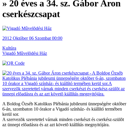
» 20 éves a 34. sz. Gábor Áron
cserkészcsapat
2012
Október 06
Szombat
00:00
Kultúra
Vigadó Mûvelõdési Ház
A Boldog Özséb Katolikus Plébánia jubileumi ünnepségére október
6-án, szombaton 10 órakor a Vigadó színház- és kiállító termében
kerül sor.
A szervezõk szeretettel várnak minden cserkészt és cserkész-szülõt
az ünnepi elõadásra és az azt követõ kiállítás megnyitójára.