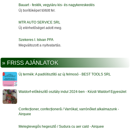
Bauart - festék, vegyiáru kis- és nagykereskedés
Új borítóképet töltött fel.
MTR AUTO SERVICE SRL
Új elérhetőséget adott meg.
Szekeres I. Istvan PFA
Megváltozott a nyitvatartás.
» FRISS AJÁNLATOK
Új termék: A padlótisztító az új felmosó - BEST TOOLS SRL
Waldorf-előkészítő osztály indul 2024-ben - Kézdi Waldorf Egyesület
Confecționer, confecționeră / Varrókat, varrónőket alkalmazunk -
Airquee
Meleglevegős hegesztő / Sudura cu aer cald - Airquee