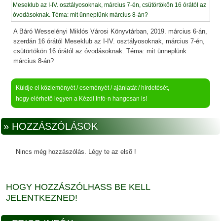
A Báró Wesselényi Miklós Városi Könyvtárban, 2019. március 6-án,
szerdán 16 órától Meseklub az I-IV. osztályosoknak, március 7-én,
csütörtökön 16 órától az óvodásoknak. Téma: mit ünneplünk
március 8-án?
Küldje el közleményét / eseményét / ajánlatát / hírdetését,
hogy elérhető legyen a Kézdi Infó-n hangosan is!
» HOZZÁSZÓLÁSOK
Nincs még hozzászólás. Légy te az elsõ !
HOGY HOZZÁSZÓLHASS BE KELL
JELENTKEZNED!