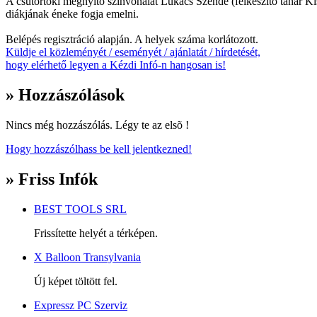
A csütörtöki megnyitó színvonalát Lukács Szende (felkészítő tanár 
diákjának éneke fogja emelni.
Belépés regisztráció alapján. A helyek száma korlátozott.
Küldje el közleményét / eseményét / ajánlatát / hírdetését,
hogy elérhető legyen a Kézdi Infó-n hangosan is!
» Hozzászólások
Nincs még hozzászólás. Légy te az elsõ !
Hogy hozzászólhass be kell jelentkezned!
» Friss Infók
BEST TOOLS SRL
Frissítette helyét a térképen.
X Balloon Transylvania
Új képet töltött fel.
Expressz PC Szerviz