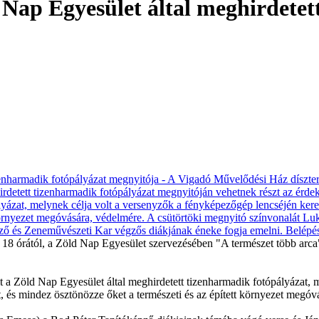
d Nap Egyesület által meghirdete
8 órától, a Zöld Nap Egyesület szervezésében "A természet több arca" 
 a Zöld Nap Egyesület által meghirdetett tizenharmadik fotópályázat, 
, és mindez ösztönözze őket a természeti és az épített környezet megóv