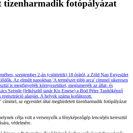
tt tizenharmadik fotópályázat
címmel, az egyesület által meghirdetett tizenharmadik fotópályázat
melynek célja volt a versenyzők a fényképezőgép lencséjén keresztül
ására, védelmére.