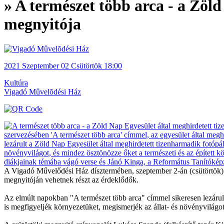
» A természet több arca - a Zöl
megnyitója
2021
Szeptember 02
Csütörtök
18:00
Kultúra
Vigadó Mûvelõdési Ház
A Vigadó Művelődési Ház dísztermében, szeptember 2-án (csütörtök) 1
megnyitóján vehetnek részt az érdeklődők.
Az elmúlt napokban "A természet több arca" címmel sikeresen lezárult
is megfigyeljék környezetüket, megismerjék az állat- és növényvilágot