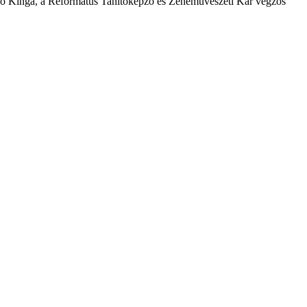
ánó Kinga, a Református Tanítóképző és Zeneművészeti Kar végzős