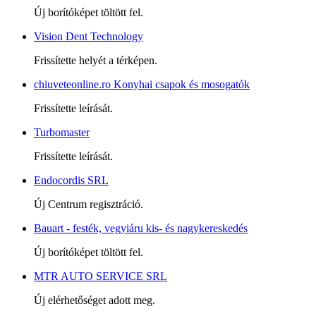
Új borítóképet töltött fel.
Vision Dent Technology
Frissítette helyét a térképen.
chiuveteonline.ro Konyhai csapok és mosogatók
Frissítette leírását.
Turbomaster
Frissítette leírását.
Endocordis SRL
Új Centrum regisztráció.
Bauart - festék, vegyiáru kis- és nagykereskedés
Új borítóképet töltött fel.
MTR AUTO SERVICE SRL
Új elérhetőséget adott meg.