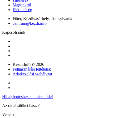
Partnerek
Magunkról
Elérhetőség
Főtér, Kézdivásárhely, Transylvania
centrum@kezdi.info
Kapcsolj ránk
Kézdi.Infó © 2026
Felhasználási feltételek
Adatkezelési szabályzat
Hibajelentéshez kattintson ide!
Az oldal sütiket használ.
Vettem