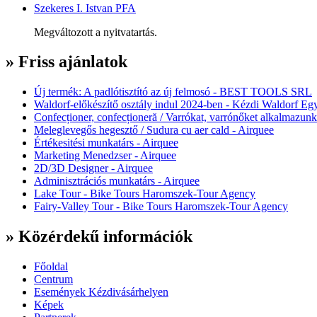
Szekeres I. Istvan PFA
Megváltozott a nyitvatartás.
» Friss ajánlatok
Új termék: A padlótisztító az új felmosó - BEST TOOLS SRL
Waldorf-előkészítő osztály indul 2024-ben - Kézdi Waldorf Egy
Confecționer, confecționeră / Varrókat, varrónőket alkalmazunk
Meleglevegős hegesztő / Sudura cu aer cald - Airquee
Értékesitési munkatárs - Airquee
Marketing Menedzser - Airquee
2D/3D Designer - Airquee
Adminisztrációs munkatárs - Airquee
Lake Tour - Bike Tours Haromszek-Tour Agency
Fairy-Valley Tour - Bike Tours Haromszek-Tour Agency
» Közérdekű információk
Főoldal
Centrum
Események Kézdivásárhelyen
Képek