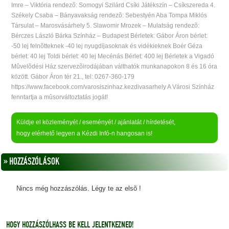
Imre – Viktória rendezõ: Somogyi Szilárd Csíki Játékszín – Csíkszereda 4.
Székely Csaba – Bányavakság rendezõ: Sebestyén Aba Tompa Miklós
Társulat – Marosvásárhely 5. Slawomir Mrozek – Mulatság rendezõ:
Bérczes László Bárka Színház – Budapest Bérletek: Gábor Áron bérlet:
-50 lej felnõtteknek -40 lej nyugdíjasoknak és vidékieknek Boér Géza
bérlet: 40 lej Toldi bérlet: 40 lej Mecénás Bérlet: 400 lej Bérletek a Vigadó
Mûvelõdési Ház szervezõirodájában válthatók munkanapokon 8 és 16 óra
között. Gábor Áron tér 21., tel: 0267-360-179
https://www.facebook.com/varosiszinhaz.kezdivasarhely A Városi Színház
fenntartja a mûsorváltoztatás jogát!
Küldje el közleményét / eseményét / ajánlatát / hírdetését,
hogy elérhető legyen a Kézdi Infó-n hangosan is!
» HOZZÁSZÓLÁSOK
Nincs még hozzászólás. Légy te az elsõ !
HOGY HOZZÁSZÓLHASS BE KELL JELENTKEZNED!