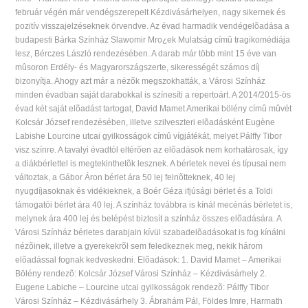
február végén már vendégszerepelt Kézdivásárhelyen, nagy sikernek és
pozitív visszajelzéseknek örvendve. Az évad harmadik vendégelõadása a
budapesti Bárka Színház Slawomir Mro¿ek Mulatság címû tragikomédiája
lesz, Bérczes László rendezésében. A darab már több mint 15 éve van
mûsoron Erdély- és Magyarországszerte, sikerességét számos díj
bizonyítja. Ahogy azt már a nézõk megszokhatták, a Városi Színház
minden évadban saját darabokkal is színesíti a repertoárt. A 2014/2015-ös
évad két saját elõadást tartogat, David Mamet Amerikai bölény címû mûvét
Kolcsár József rendezésében, illetve szilveszteri elõadásként Eugène
Labishe Lourcine utcai gyilkosságok címû vígjátékát, melyet Pálffy Tibor
visz színre. A tavalyi évadtól eltérõen az elõadások nem korhatárosak, így
a diákbérlettel is megtekinthetõk lesznek. A bérletek nevei és típusai nem
változtak, a Gábor Áron bérlet ára 50 lej felnõtteknek, 40 lej
nyugdíjasoknak és vidékieknek, a Boér Géza ifjúsági bérlet és a Toldi
támogatói bérlet ára 40 lej. A színház továbbra is kínál mecénás bérletet is,
melynek ára 400 lej és belépést biztosít a színház összes elõadására. A
Városi Színház bérletes darabjain kívül szabadelõadásokat is fog kínálni
nézõinek, illetve a gyerekekrõl sem feledkeznek meg, nekik három
elõadással fognak kedveskedni. Elõadások: 1. David Mamet – Amerikai
Bölény rendezõ: Kolcsár József Városi Színház – Kézdivásárhely 2.
Eugene Labiche – Lourcine utcai gyilkosságok rendezõ: Pálffy Tibor
Városi Színház – Kézdivásárhely 3. Ábrahám Pál, Földes Imre, Harmath