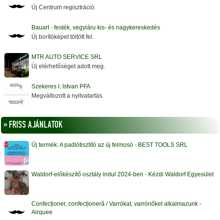
Új Centrum regisztráció.
Bauart - festék, vegyiáru kis- és nagykereskedés
Új borítóképet töltött fel.
MTR AUTO SERVICE SRL
Új elérhetőséget adott meg.
Szekeres I. Istvan PFA
Megváltozott a nyitvatartás.
» FRISS AJÁNLATOK
Új termék: A padlótisztító az új felmosó - BEST TOOLS SRL
Waldorf-előkészítő osztály indul 2024-ben - Kézdi Waldorf Egyesület
Confecționer, confecționeră / Varrókat, varrónőket alkalmazunk -
Airquee