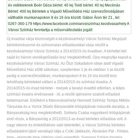
Új évaddal várja közönségét a kézdivásárhelyi Városi Színház Megújult
bérletrendszerrel és színvonalas elõadásokkal várja nézõit a
kézdivásárhelyi Városi Színház a 2014/2015-ös évadban. A bérlettel két
saját és három vendégelõadás lesz megtekinthetõ. Újra megnyitja kapuit a
kézdivásárhelyi Városi Színház. Az Õszi Sokadalom ideje alatt Vigadó
Mûvelõdési Ház elõtti sátorban, szeptember 1-je és október 1-je között
pedig a szervezõirodában, munkanapokon 8 és 16 óra között lesz
lehetõség bérleteket váltani a 2014/2015-ös színházi évadra. A
2014/2015-ös évad bérletei - melyek a tavalyi évadtól eltérõen, a teljes
színházi évadra érvényesek - öt, a nézõk igényeire szabott elõadást
tartalmaznak. Elsõként a Marosvásárhelyi Nemzeti Színház Tompa Miklós
Társulata és a Yorick Stúdió Bányavidék-trilógiájának második darabja, a
Bányavakság lesz megtekinthetõ. Székely Csaba nagysikerû trilógiájának
elsõ része, a Bányavirág a 2012/2013-as évad bérletes elõadása volt. A
nagy sikerre és érdeklõdésre való tekintettel, a Városi Színház bérletes
elõadásként újból vendégül látja a Csíki Játékszín, Ábrahám Pál - Földes
Imre - Harmath Imre Viktória címû operettjét. Somogyi Szilárd darabja