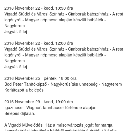
2016 November 22 - kedd, 10:30 óra
Vigadó Stúdió és Városi Színház - Cimborák bábszínház - A rest
legényről - Magyar népmese alapján készült bábjáték -
Nagyterem
Jegyár: 5 lej
2016 November 22 - kedd, 12:00 óra
Vigadó Stúdió és Városi Színház - Cimborák bábszínház - A rest
legényről - Magyar népmese alapján készült bábjáték -
Nagyterem
Jegyár: 5 lej
2016 November 25 - péntek, 18:00 óra
Bod Péter Tanítóképző - Nagykorúsítási ünnepség - Nagyterem
Korlátozott a belépés
2016 November 29 - kedd, 19:00 óra
Igazmese - Wagner: tannhauser története alapján
Belépés díjtalan.
A Vigadó Művelődési Ház a műsorváltozás jogát fenntartja.
Jegyvásárlási lehetőség hétfőtől csütörtökig 8 órától 19 óráig,