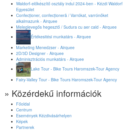
Waldorf-előkészítő osztály indul 2024-ben - Kézdi Waldorf
Egyesület
Confecționer, confecționeră / Varrókat, varrónőket
alkalmazunk - Airquee
Meleglevegős hegesztő / Sudura cu aer cald - Airquee
Értékesitési munkatárs - Airquee
Marketing Menedzser - Airquee
2D/3D Designer - Airquee
Adminisztrációs munkatárs - Airquee
Lake Tour - Bike Tours Haromszek-Tour Agency
Fairy-Valley Tour - Bike Tours Haromszek-Tour Agency
» Közérdekű információk
Főoldal
Centrum
Események Kézdivásárhelyen
Képek
Partnerek