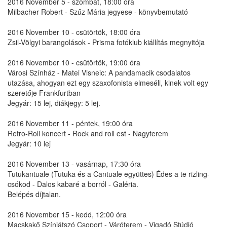
2016 November 5 - szombat, 18:00 óra
Milbacher Robert - Szűz Mária jegyese - könyvbemutató
2016 November 10 - csütörtök, 18:00 óra
Zsil-Völgyi barangolások - Prisma fotóklub kiállítás megnyitója
2016 November 10 - csütörtök, 19:00 óra
Városi Színház - Matei Visneic: A pandamacik csodalatos
utazása, ahogyan ezt egy szaxofonista elmeséli, kinek volt egy
szeretője Frankfurtban
Jegyár: 15 lej, diákjegy: 5 lej.
2016 November 11 - péntek, 19:00 óra
Retro-Roll koncert - Rock and roll est - Nagyterem
Jegyár: 10 lej
2016 November 13 - vasárnap, 17:30 óra
Tutukantuale (Tutuka és a Cantuale együttes) Édes a te rizling-
csókod - Dalos kabaré a borról - Galéria.
Belépés díjtalan.
2016 November 15 - kedd, 12:00 óra
Macskakő Színjátszó Csoport - Váróterem - Vigadó Stúdió