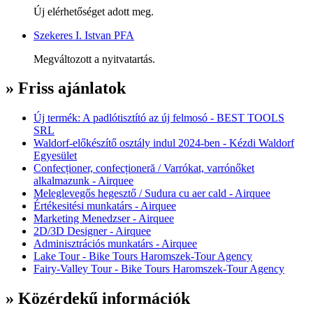
Új elérhetőséget adott meg.
Szekeres I. Istvan PFA
Megváltozott a nyitvatartás.
» Friss ajánlatok
Új termék: A padlótisztító az új felmosó - BEST TOOLS
SRL
Waldorf-előkészítő osztály indul 2024-ben - Kézdi Waldorf
Egyesület
Confecționer, confecționeră / Varrókat, varrónőket
alkalmazunk - Airquee
Meleglevegős hegesztő / Sudura cu aer cald - Airquee
Értékesitési munkatárs - Airquee
Marketing Menedzser - Airquee
2D/3D Designer - Airquee
Adminisztrációs munkatárs - Airquee
Lake Tour - Bike Tours Haromszek-Tour Agency
Fairy-Valley Tour - Bike Tours Haromszek-Tour Agency
» Közérdekű információk