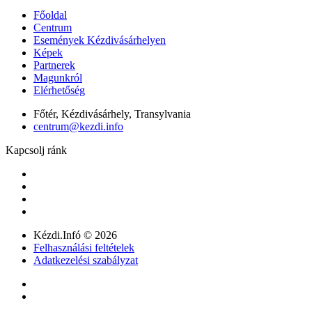
Főoldal
Centrum
Események Kézdivásárhelyen
Képek
Partnerek
Magunkról
Elérhetőség
Főtér, Kézdivásárhely, Transylvania
centrum@kezdi.info
Kapcsolj ránk
Kézdi.Infó © 2026
Felhasználási feltételek
Adatkezelési szabályzat