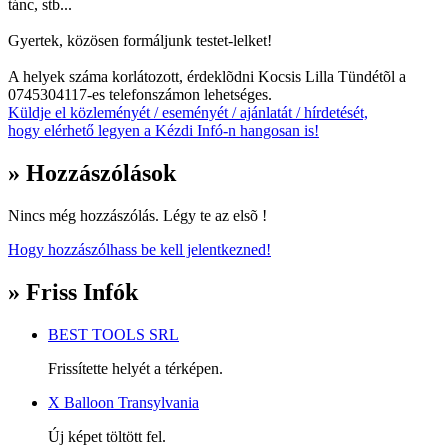
tánc, stb...
Gyertek, közösen formáljunk testet-lelket!
A helyek száma korlátozott, érdeklõdni Kocsis Lilla Tündétõl a
0745304117-es telefonszámon lehetséges.
Küldje el közleményét / eseményét / ajánlatát / hírdetését,
hogy elérhető legyen a Kézdi Infó-n hangosan is!
» Hozzászólások
Nincs még hozzászólás. Légy te az elsõ !
Hogy hozzászólhass be kell jelentkezned!
» Friss Infók
BEST TOOLS SRL
Frissítette helyét a térképen.
X Balloon Transylvania
Új képet töltött fel.