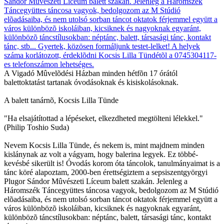
A Vigadó Mûvelõdési Házban minden hétfõn 17 órától
balettoktatást tartanak óvodásoknak és kisiskolásoknak.
A balett tanárnõ, Kocsis Lilla Tünde
"Ha elsajátítottad a lépéseket, elkezdheted megtölteni lélekkel."
(Philip Toshio Suda)
Nevem Kocsis Lilla Tünde, és nekem is, mint majdnem minden
kislánynak az volt a vágyam, hogy balerina legyek. Ez többé-
kevésbé sikerült is! Óvodás korom óta táncolok, tanulmányaimat is a
tánc köré alapoztam, 2000-ben érettségiztem a sepsiszentgyörgyi
Plugor Sándor Mûvészeti Líceum balett szakán. Jelenleg a
Háromszék Táncegyüttes táncosa vagyok, bedolgozom az M Stúdió
elõadásaiba, és nem utolsó sorban táncot oktatok férjemmel együtt a
város különbözõ iskoláiban, kicsiknek és nagyoknak egyaránt,
különbözõ táncstílusokban: néptánc, balett, társasági tánc, kontakt