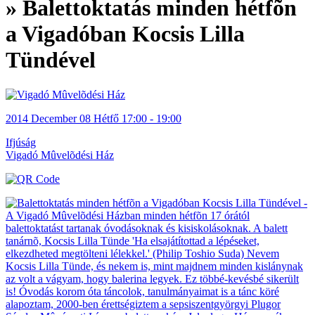
» Balettoktatás minden hétfõn
a Vigadóban Kocsis Lilla
Tündével
2014
December 08
Hétfő
17:00 - 19:00
Ifjúság
Vigadó Mûvelõdési Ház