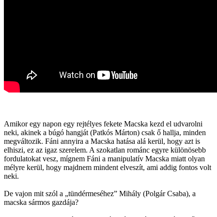
Amikor egy napon egy rejtélyes fekete Macska kezd el udvarolni
neki, akinek a búgó hangját (Patkós Márton) csak ő hallja, minden
megváltozik. Fáni annyira a Macska hatása alá kerül, hogy azt is
elhiszi, ez az igaz szerelem. A szokatlan románc egyre különösebb
fordulatokat vesz, mígnem Fáni a manipulatív Macska miatt olyan
mélyre kerül, hogy majdnem mindent elveszít, ami addig fontos volt
neki.
De vajon mit szól a „tündérmeséhez” Mihály (Polgár Csaba), a
macska sármos gazdája?