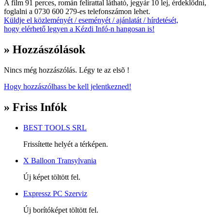
A film 91 perces, román felirattal látható, jegyár 10 lej, érdeklődni,
foglalni a 0730 600 279-es telefonszámon lehet.
Küldje el közleményét / eseményét / ajánlatát / hírdetését,
hogy elérhető legyen a Kézdi Infó-n hangosan is!
» Hozzászólások
Nincs még hozzászólás. Légy te az elsõ !
Hogy hozzászólhass be kell jelentkezned!
» Friss Infók
BEST TOOLS SRL
Frissítette helyét a térképen.
X Balloon Transylvania
Új képet töltött fel.
Expressz PC Szerviz
Új borítóképet töltött fel.