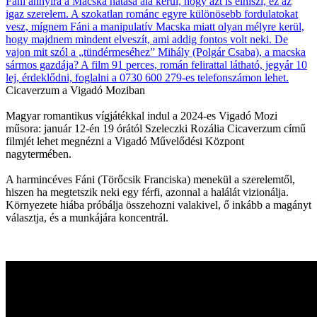
Cicaverzum a Vigadó Moziban
Magyar romantikus vígjátékkal indul a 2024-es Vigadó Mozi
műsora: január 12-én 19 órától Szeleczki Rozália Cicaverzum című
filmjét lehet megnézni a Vigadó Művelődési Központ
nagytermében.
A harmincéves Fáni (Törőcsik Franciska) menekül a szerelemtől,
hiszen ha megtetszik neki egy férfi, azonnal a halálát vizionálja.
Környezete hiába próbálja összehozni valakivel, ő inkább a magányt
választja, és a munkájára koncentrál.