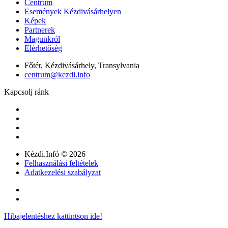
Centrum
Események Kézdivásárhelyen
Képek
Partnerek
Magunkról
Elérhetőség
Főtér, Kézdivásárhely, Transylvania
centrum@kezdi.info
Kapcsolj ránk
Kézdi.Infó © 2026
Felhasználási feltételek
Adatkezelési szabályzat
Hibajelentéshez kattintson ide!