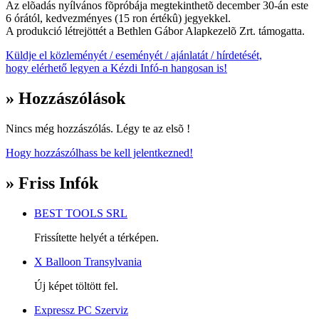
Az elõadás nyílvános fõpróbája megtekinthetõ december 30-án este
6 órától, kedvezményes (15 ron értékû) jegyekkel.
A produkció létrejöttét a Bethlen Gábor Alapkezelõ Zrt. támogatta.
Küldje el közleményét / eseményét / ajánlatát / hírdetését,
hogy elérhető legyen a Kézdi Infó-n hangosan is!
» Hozzászólások
Nincs még hozzászólás. Légy te az elsõ !
Hogy hozzászólhass be kell jelentkezned!
» Friss Infók
BEST TOOLS SRL
Frissítette helyét a térképen.
X Balloon Transylvania
Új képet töltött fel.
Expressz PC Szerviz