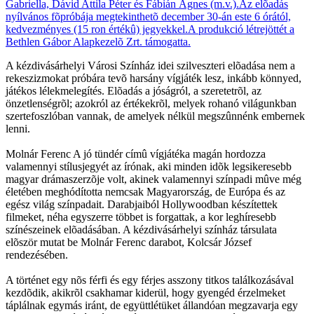
A kézdivásárhelyi Városi Színház idei szilveszteri elõadása nem a
rekeszizmokat próbára tevõ harsány vígjáték lesz, inkább könnyed,
játékos lélekmelegítés. Elõadás a jóságról, a szeretetrõl, az
önzetlenségrõl; azokról az értékekrõl, melyek rohanó világunkban
szertefoszlóban vannak, de amelyek nélkül megszûnnénk embernek
lenni.
Molnár Ferenc A jó tündér címû vígjátéka magán hordozza
valamennyi stílusjegyét az írónak, aki minden idõk legsikeresebb
magyar drámaszerzõje volt, akinek valamennyi színpadi mûve még
életében meghódította nemcsak Magyarország, de Európa és az
egész világ színpadait. Darabjaiból Hollywoodban készítettek
filmeket, néha egyszerre többet is forgattak, a kor leghíresebb
színészeinek elõadásában. A kézdivásárhelyi színház társulata
elõször mutat be Molnár Ferenc darabot, Kolcsár József
rendezésében.
A történet egy nõs férfi és egy férjes asszony titkos találkozásával
kezdõdik, akikrõl csakhamar kiderül, hogy gyengéd érzelmeket
táplálnak egymás iránt, de együttlétüket állandóan megzavarja egy