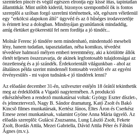
szemtelen pincér és végül egészen elrontja egy kissé ittas, tapintatlan
államtitkár. Mint utóbb kiderül, bizonyos szempontból õk is fontos
szereplõi a szóban forgó szerelmi történetnek, sõt, egészen véletlenül
egy "erkölcsi alapokon álló" ügyvéd és az õ hûséges irodavezetõje
is érintett lesz a dologban. Mindnyájan gyanútlanok mindaddig,
amíg életüket gyökerestül fel nem fordítja a jó tündér...
Molnár Ferenc jó tündére nem mindenható, mindentudó mesebeli
lény, hanem tudatlan, tapasztalatlan, néha komikus, tévedést
tévedésre halmozó mélyen emberi teremtmény, aki a körülötte állók
életét teljesen összezavarja, de akinek legfontosabb tulajdonságai az
önzetlenség és a jó szándék. Érdekorientált világunkban - ahol az
általános példa szerint mindennél fontosabb vezérlõ elv az egyéni
érvényesülés - mi vajon tudnánk-e jó tündérek lenni?
Az elõadást december 31-én, szilveszter estéjén 18 órától tekinthetik
meg az érdeklõdõk a Vigadó nagytermében. A produkció
elkészítésében a rendezõ munkatársai voltak: György Eszter díszlet-,
és jelmeztervezõ, Nagy B. Sándor dramaturg, Kató Zsolt és Bakó
Kincsõ filmes munkatársak, Kertész János, Éltes Áron és Cserkész
Emese zenei munkatársak, valamint Gyöne Anna Mária ügyelõ. Az
elõadás szereplõi: Gulácsi Zsuzsanna, Lung László Zsolt, Fekete
Zsolt, Bordás Attila, Mezei Gabriella, Dávid Attila Péter és Fábián
Ágnes (m.v.).