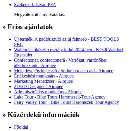
Szekeres I. Istvan PFA
Megváltozott a nyitvatartás.
» Friss ajánlatok
Új termék: A padlótisztító az új felmosó - BEST TOOLS
SRL
Waldorf-előkészítő osztály indul 2024-ben - Kézdi Waldorf
Egyesület
Confecționer, confecționeră / Varrókat, varrónőket
alkalmazunk - Airquee
Meleglevegős hegesztő / Sudura cu aer cald - Airquee
Értékesitési munkatárs - Airquee
Marketing Menedzser - Airquee
2D/3D Designer - Airquee
Adminisztrációs munkatárs - Airquee
Lake Tour - Bike Tours Haromszek-Tour Agency
Fairy-Valley Tour - Bike Tours Haromszek-Tour Agency
» Közérdekű információk
Főoldal