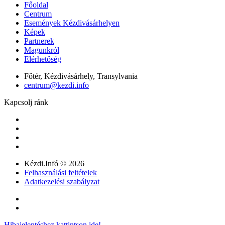
Főoldal
Centrum
Események Kézdivásárhelyen
Képek
Partnerek
Magunkról
Elérhetőség
Főtér, Kézdivásárhely, Transylvania
centrum@kezdi.info
Kapcsolj ránk
Kézdi.Infó © 2026
Felhasználási feltételek
Adatkezelési szabályzat
Hibajelentéshez kattintson ide!