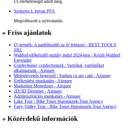
Új elérhetőséget adott meg.
Szekeres I. Istvan PFA
Megváltozott a nyitvatartás.
» Friss ajánlatok
Új termék: A padlótisztító az új felmosó - BEST TOOLS
SRL
Waldorf-előkészítő osztály indul 2024-ben - Kézdi Waldorf
Egyesület
Confecționer, confecționeră / Varrókat, varrónőket
alkalmazunk - Airquee
Meleglevegős hegesztő / Sudura cu aer cald - Airquee
Értékesitési munkatárs - Airquee
Marketing Menedzser - Airquee
2D/3D Designer - Airquee
Adminisztrációs munkatárs - Airquee
Lake Tour - Bike Tours Haromszek-Tour Agency
Fairy-Valley Tour - Bike Tours Haromszek-Tour Agency
» Közérdekű információk