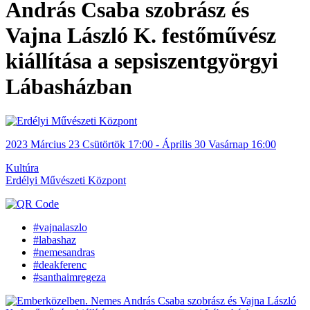
András Csaba szobrász és
Vajna László K. festőművész
kiállítása a sepsiszentgyörgyi
Lábasházban
2023
Március 23
Csütörtök
17:00
- Április 30
Vasárnap
16:00
Kultúra
Erdélyi Művészeti Központ
#vajnalaszlo
#labashaz
#nemesandras
#deakferenc
#santhaimregeza