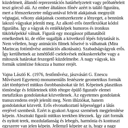
küzdelmeit, állandó reprezentációs határhelyzeteit vagy próbatételeit
teszi górcső alá. Az ember általános főnév azért is találó figuráira,
mert a fémszerkezetre műgyantával felvitt alakjainak megnyúlt
végtagjai, vékony alakjainak csontszerkezete a lényeget, a bennünk
lakozó vágyakat jeleníti meg. Az alkotó erős önreflexiókat kódol
figuráiba. Így a vágyak és emlékképek humoros és ironikus
tükörképekké válnak. Figurái egy mozgássor pillanatából
emelkednek ki, de előre sugallják a következő lépés folytatását is.
Nem véletlen, hogy animációs filmek hőseivé is válhatnak (Mira
Marincaș fotóművész animációs alkotásain). Szabadságvágyuk erős.
Így kerülhetnek az ismétlődő cselekvések mókuskerekébe vagy a
mítoszok határokat feszegető küzdelmeibe. A nagy vágyak, kis
formák szintézise fokozza a humor erejét.
Vajna László K. (1976, festőművész, jászvásári G. Enescu
Művészeti Egyetem) monumentális festészete geometrikus formák
zárt tömbjeivel mitikus ősrobbanásokat tár fel. Képeinek plasztikus
tömörsége és felületeinek több rétegre épülő figuratív elemei
metafizikus gondolatokat közvetítenek. Az egyetemes gondolatok
transzcendens erejét jeleníti meg. Nem illúziókat, hanem
gondolatokat közvetít. Erős elvonatkoztató képességgel a látás
erejével szembesít. Ezért is gyakori Argosz szemének megjelenítése
képein. Absztrakt figurái mitikus terekben léteznek. Így zárt formák
és nyitott terek, mozdulatlanság és lebegés, harmónia és kontraszt
egyszerre van jelen képein. Jellemző képeire az is, hogy a nagy