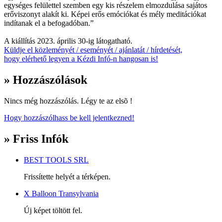
egységes felülettel szemben egy kis részelem elmozdulása sajátos
erőviszonyt alakít ki. Képei erős emóciókat és mély meditációkat
indítanak el a befogadóban.”
A kiállítás 2023. április 30-ig látogatható.
Küldje el közleményét / eseményét / ajánlatát / hírdetését,
hogy elérhető legyen a Kézdi Infó-n hangosan is!
» Hozzászólások
Nincs még hozzászólás. Légy te az elsõ !
Hogy hozzászólhass be kell jelentkezned!
» Friss Infók
BEST TOOLS SRL
Frissítette helyét a térképen.
X Balloon Transylvania
Új képet töltött fel.