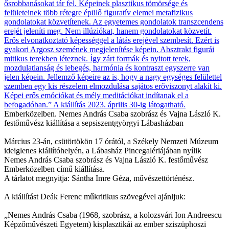
Emberközelben. Nemes András Csaba szobrász és Vajna László K.
festőművész kiállítása a sepsiszentgyörgyi Lábasházban
Március 23-án, csütörtökön 17 órától, a Székely Nemzeti Múzeum
ideiglenes kiállítóhelyén, a Lábasház Pincegalériájában nyílik
Nemes András Csaba szobrász és Vajna László K. festőművész
Emberközelben című kiállítása.
A tárlatot megnyitja: Sántha Imre Géza, művészettörténész.
A kiállítást Deák Ferenc műkritikus szövegével ajánljuk:
„Nemes András Csaba (1968, szobrász, a kolozsvári Ion Andreescu
Képzőművészeti Egyetem) kisplasztikái az ember sziszüphoszi