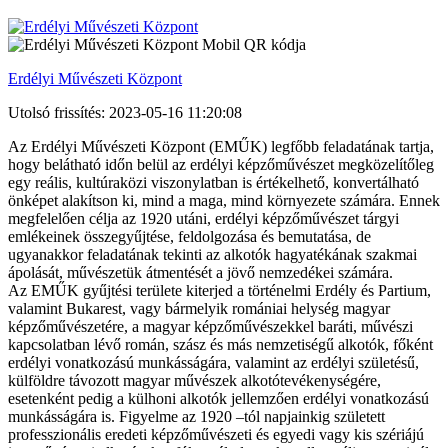
Erdélyi Művészeti Központ
Utolsó frissítés: 2023-05-16 11:20:08
Az Erdélyi Művészeti Központ (EMŰK) legfőbb feladatának tartja,
hogy belátható időn belül az erdélyi képzőművészet megközelítőleg
egy reális, kultúraközi viszonylatban is értékelhető, konvertálható
önképet alakítson ki, mind a maga, mind környezete számára. Ennek
megfelelően célja az 1920 utáni, erdélyi képzőművészet tárgyi
emlékeinek összegyűjtése, feldolgozása és bemutatása, de
ugyanakkor feladatának tekinti az alkotók hagyatékának szakmai
ápolását, művészetük átmentését a jövő nemzedékei számára.
Az EMŰK gyűjtési területe kiterjed a történelmi Erdély és Partium,
valamint Bukarest, vagy bármelyik romániai helység magyar
képzőművészetére, a magyar képzőművészekkel baráti, művészi
kapcsolatban lévő román, szász és más nemzetiségű alkotók, főként
erdélyi vonatkozású munkásságára, valamint az erdélyi születésű,
külföldre távozott magyar művészek alkotótevékenységére,
esetenként pedig a külhoni alkotók jellemzően erdélyi vonatkozású
munkásságára is. Figyelme az 1920 –tól napjainkig született
professzionális eredeti képzőművészeti és egyedi vagy kis szériájú