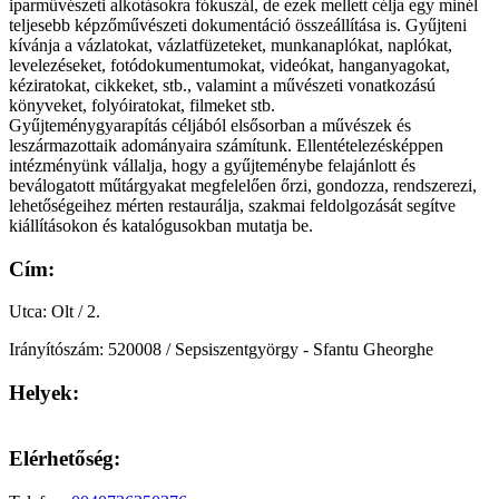
iparművészeti alkotásokra fókuszál, de ezek mellett célja egy minél
teljesebb képzőművészeti dokumentáció összeállítása is. Gyűjteni
kívánja a vázlatokat, vázlatfüzeteket, munkanaplókat, naplókat,
levelezéseket, fotódokumentumokat, videókat, hanganyagokat,
kéziratokat, cikkeket, stb., valamint a művészeti vonatkozású
könyveket, folyóiratokat, filmeket stb.
Gyűjteménygyarapítás céljából elsősorban a művészek és
leszármazottaik adományaira számítunk. Ellentételezésképpen
intézményünk vállalja, hogy a gyűjteménybe felajánlott és
beválogatott műtárgyakat megfelelően őrzi, gondozza, rendszerezi,
lehetőségeihez mérten restaurálja, szakmai feldolgozását segítve
kiállításokon és katalógusokban mutatja be.
Cím:
Utca: Olt / 2.
Irányítószám: 520008 / Sepsiszentgyörgy - Sfantu Gheorghe
Helyek:
Keyboard shortcuts
Image may be subject to copyright
Terms
Elérhetőség: