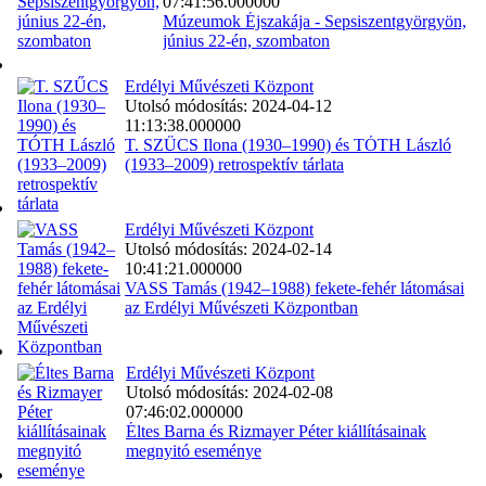
07:41:56.000000
Múzeumok Éjszakája - Sepsiszentgyörgyön,
június 22-én, szombaton
Erdélyi Művészeti Központ
Utolsó módosítás: 2024-04-12
11:13:38.000000
T. SZŰCS Ilona (1930–1990) és TÓTH László
(1933–2009) retrospektív tárlata
Erdélyi Művészeti Központ
Utolsó módosítás: 2024-02-14
10:41:21.000000
VASS Tamás (1942–1988) fekete-fehér látomásai
az Erdélyi Művészeti Központban
Erdélyi Művészeti Központ
Utolsó módosítás: 2024-02-08
07:46:02.000000
Éltes Barna és Rizmayer Péter kiállításainak
megnyitó eseménye