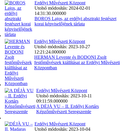
Erdélyi Művészeti Központ
Utolsó módosítás: 2024-02-01
14:31:30.000000
BOROS Lajos, az erdélyi absztrakt festészet
korai képviselőjének tárlata
Erdélyi Művészeti Központ
Utolsó módosítás: 2023-10-27
12:21:24.000000
HERMAN Levente és BODONI Zsolt
festőművészek kiállításai az Erdélyi Művészeti
Központban
Erdélyi Művészeti Központ
Utolsó módosítás: 2023-10-11
09:11:59.000000
A DÉJÀ VU – II. Erdélyi Kortárs
Képzőművészeti Seregszemle
Erdélyi Művészeti Központ
Utolsó módosítás: 2023-10-04