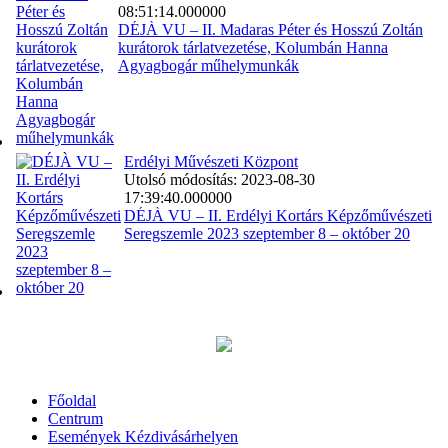
08:51:14.000000
DÉJÀ VU – II. Madaras Péter és Hosszú Zoltán
kurátorok tárlatvezetése, Kolumbán Hanna
Agyagbogár műhelymunkák
Erdélyi Művészeti Központ
Utolsó módosítás: 2023-08-30
17:39:40.000000
DÉJÀ VU – II. Erdélyi Kortárs Képzőművészeti
Seregszemle 2023 szeptember 8 – október 20
Főoldal
Centrum
Események Kézdivásárhelyen