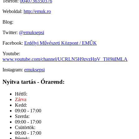
Telefon:
0040736350376
Weboldal:
http://emuk.ro
Blog:
Twitter:
@emuksepsi
Facebook:
Erdélyi Művészeti Központ / EMŰK
Youtube:
www.youtube.com/channel/UCRLN5H9zvzHpV_TH9iiIMLA
Instagram:
emuksepsi
Nyitva tartás - Órarend:
Hétfő:
Zárva
Kedd:
09:00 - 17:00
Szerda:
09:00 - 17:00
Csütörtök:
09:00 - 17:00
Péntek: