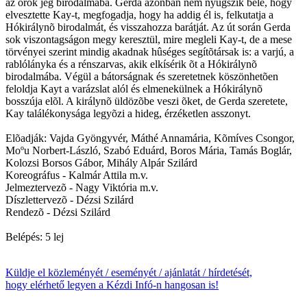
az örök jég birodalmába. Gerda azonban nem nyugszik bele, hogy
elvesztette Kay-t, megfogadja, hogy ha addig él is, felkutatja a
Hókirálynõ birodalmát, és visszahozza barátját. Az út során Gerda
sok viszontagságon megy keresztül, mire megleli Kay-t, de a mese
törvényei szerint mindig akadnak hûséges segítõtársak is: a varjú, a
rablólányka és a rénszarvas, akik elkísérik õt a Hókirálynõ
birodalmába. Végül a bátorságnak és szeretetnek köszönhetõen
feloldja Kayt a varázslat alól és elmenekülnek a Hókirálynõ
bosszúja elõl. A királynõ üldözõbe veszi õket, de Gerda szeretete,
Kay találékonysága legyõzi a hideg, érzéketlen asszonyt.
Elõadják: Vajda Gyöngyvér, Máthé Annamária, Kõmíves Csongor,
Moºu Norbert-László, Szabó Eduárd, Boros Mária, Tamás Boglár,
Kolozsi Borsos Gábor, Mihály Alpár Szilárd
Koreográfus - Kalmár Attila m.v.
Jelmeztervezõ - Nagy Viktória m.v.
Díszlettervezõ - Dézsi Szilárd
Rendezõ - Dézsi Szilárd
Belépés: 5 lej
Küldje el közleményét / eseményét / ajánlatát / hírdetését,
hogy elérhető legyen a Kézdi Infó-n hangosan is!