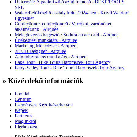
Új termék: A padlótisztító az új felmosó - BEST TOOLS
SRL
Waldorf-előkészítő osztály indul 2024-ben - Kézdi Waldorf
Egyesület
Confecționer, confecționeră / Varrókat, varrónőket
alkalmazunk - Airquee
Meleglevegős hegesztő / Sudura cu aer cald - Airquee
Értékesitési munkatárs - Airquee
Marketing Menedzser - Airquee
2D/3D Designer - Airquee
Adminisztrációs munkatárs - Airquee
Lake Tour - Bike Tours Haromszek-Tour Agency
Fairy-Valley Tour - Bike Tours Haromszek-Tour Agency
» Közérdekű információk
Főoldal
Centrum
Események Kézdivásárhelyen
Képek
Partnerek
Magunkról
Elérhetőség