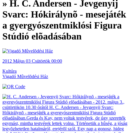
» H. C. Andersen - Jevgenyij
Svarc: Hókirálynõ - mesejáték
a gyergyószentmiklósi Figura
Stúdió elõadásában
2012
Május 03
Csütörtök
00:00
Kultúra
Vigadó Mûvelõdési Ház