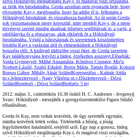
2012. május 3., csütörtökön 10.30 órától H. C. Andersen - Jevgenyij
Svarc: Hókirálynõ - mesejáték a gyergyószentmiklósi Figura Stúdió
elõadásában.
Gerda és Kay, nem voltak testvérek, de úgy szerették egymást,
mintha testvérek lettek volna. Történetük a hûség, a jóság
legyõzhetetlen hatalmáról, erejérõl szól. Egy nap a gonosz, hideg
szívû Hókirálynõ meglátogatja Kay-t, és magával viszi országába,