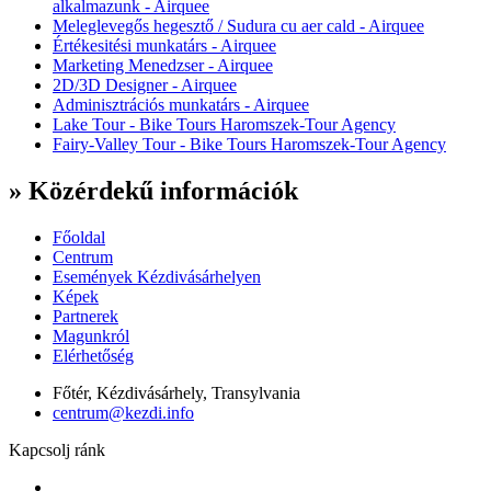
alkalmazunk - Airquee
Meleglevegős hegesztő / Sudura cu aer cald - Airquee
Értékesitési munkatárs - Airquee
Marketing Menedzser - Airquee
2D/3D Designer - Airquee
Adminisztrációs munkatárs - Airquee
Lake Tour - Bike Tours Haromszek-Tour Agency
Fairy-Valley Tour - Bike Tours Haromszek-Tour Agency
» Közérdekű információk
Főoldal
Centrum
Események Kézdivásárhelyen
Képek
Partnerek
Magunkról
Elérhetőség
Főtér, Kézdivásárhely, Transylvania
centrum@kezdi.info
Kapcsolj ránk