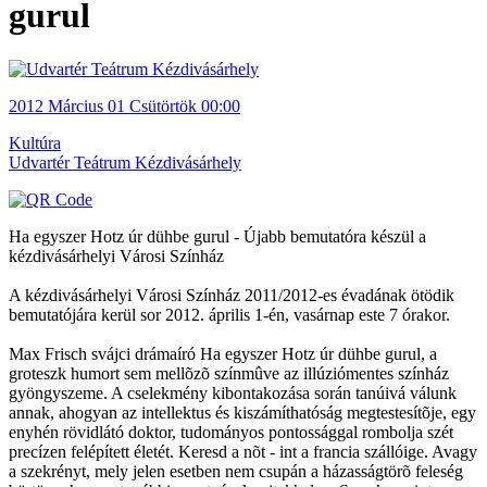
gurul
2012
Március 01
Csütörtök
00:00
Kultúra
Udvartér Teátrum Kézdivásárhely
Ha egyszer Hotz úr dühbe gurul - Újabb bemutatóra készül a
kézdivásárhelyi Városi Színház
A kézdivásárhelyi Városi Színház 2011/2012-es évadának ötödik
bemutatójára kerül sor 2012. április 1-én, vasárnap este 7 órakor.
Max Frisch svájci drámaíró Ha egyszer Hotz úr dühbe gurul, a
groteszk humort sem mellõzõ színmûve az illúziómentes színház
gyöngyszeme. A cselekmény kibontakozása során tanúivá válunk
annak, ahogyan az intellektus és kiszámíthatóság megtestesítõje, egy
enyhén rövidlátó doktor, tudományos pontossággal rombolja szét
precízen felépített életét. Keresd a nõt - int a francia szállóige. Avagy
a szekrényt, mely jelen esetben nem csupán a házasságtörõ feleség