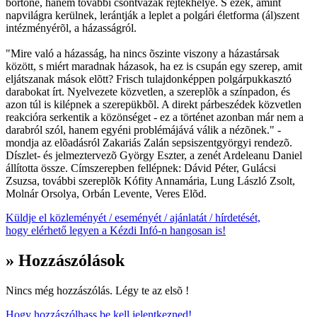
börtöne, hanem további csontvázak rejtekhelye. S ezek, amint
napvilágra kerülnek, lerántják a leplet a polgári életforma (ál)szent
intézményérõl, a házasságról.
"Mire való a házasság, ha nincs õszinte viszony a házastársak
között, s miért maradnak házasok, ha ez is csupán egy szerep, amit
eljátszanak mások elõtt? Frisch tulajdonképpen polgárpukkasztó
darabokat írt. Nyelvezete közvetlen, a szereplõk a színpadon, és
azon túl is kilépnek a szerepükbõl. A direkt párbeszédek közvetlen
reakcióra serkentik a közönséget - ez a történet azonban már nem a
darabról szól, hanem egyéni problémájává válik a nézõnek." -
mondja az elõadásról Zakariás Zalán sepsiszentgyörgyi rendezõ.
Díszlet- és jelmeztervezõ György Eszter, a zenét Ardeleanu Daniel
állította össze. Címszerepben fellépnek: Dávid Péter, Gulácsi
Zsuzsa, további szereplõk Kófity Annamária, Lung László Zsolt,
Molnár Orsolya, Orbán Levente, Veres Elõd.
Küldje el közleményét / eseményét / ajánlatát / hírdetését,
hogy elérhető legyen a Kézdi Infó-n hangosan is!
» Hozzászólások
Nincs még hozzászólás. Légy te az elsõ !
Hogy hozzászólhass be kell jelentkezned!