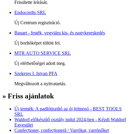
Frissítette leírását.
Endocordis SRL
Új Centrum regisztráció.
Bauart - festék, vegyiáru kis- és nagykereskedés
Új borítóképet töltött fel.
MTR AUTO SERVICE SRL
Új elérhetőséget adott meg.
Szekeres I. Istvan PFA
Megváltozott a nyitvatartás.
» Friss ajánlatok
Új termék: A padlótisztító az új felmosó - BEST TOOLS
SRL
Waldorf-előkészítő osztály indul 2024-ben - Kézdi Waldorf
Egyesület
Confecționer, confecționeră / Varrókat, varrónőket