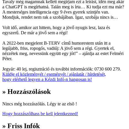
Tavaly még magamnak kellett megírjam ezt a leírást, idén meg akár
a ChatGPT is megírhatná. Talán meg is írta… Ki tudja ezt ma már?
A mesterséges intelligencia egy 9 éves gyerek szintjén van.
Mondjuk, rendet nem rak a szobájában. Igaz, szobája nincs is…
Volt idő, amikor azt hittem, hogy a jövő nyugis lesz, laza és
egyszerű. De már a jövő sem a régi!
A 2022-ben megjelent B-TERV című humorestem után itt a
legújabb, friss, ropogós, vadiúj: A jövő sem a régi. Gyertek el,
nézzétek meg, nevessünk együtt egy jót!” – ajánlja az estet Felméri
Péter.
Jegyár: 40 lej, regisztráció és további információk: 0730 600 279.
Küldje el közleményét / eseményét / ajánlatát / hírdetését,
hogy elérhető legyen a Kézdi Infó-n hangosan is!
» Hozzászólások
Nincs még hozzászólás. Légy te az elsõ !
Hogy hozzászólhass be kell jelentkezned!
» Friss Infók