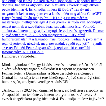
Humorest a Vigadóban
Mindannyiunkra ráfér egy kiadós nevetés: november 7-én 19 órától
a kézdivásárhelyi Vigadó Művelődési Központ nagytermében
Felméri Péter, a Dumaszínház, a Showder Klub és a Comedy
Central humoristája teremt erre lehetőséget A jövő sem a régi című
humorestjén, amelynek vendége András Előd.
„Ahhoz, hogy 2023-ban önmagad lehess, elő kell fizess a spotify-ra.
A napodról nem te döntesz, hanem az algoritmusok. A tavalyi 3
évesek átlagéletkora pedig idén már 4. És ki tudja, mi lesz itt jövőre?