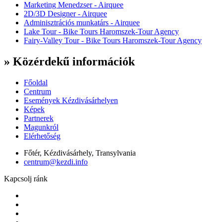
Marketing Menedzser - Airquee
2D/3D Designer - Airquee
Adminisztrációs munkatárs - Airquee
Lake Tour - Bike Tours Haromszek-Tour Agency
Fairy-Valley Tour - Bike Tours Haromszek-Tour Agency
» Közérdekű információk
Főoldal
Centrum
Események Kézdivásárhelyen
Képek
Partnerek
Magunkról
Elérhetőség
Főtér, Kézdivásárhely, Transylvania
centrum@kezdi.info
Kapcsolj ránk