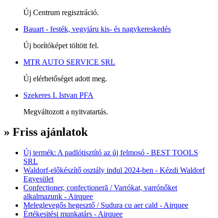
Új Centrum regisztráció.
Bauart - festék, vegyiáru kis- és nagykereskedés
Új borítóképet töltött fel.
MTR AUTO SERVICE SRL
Új elérhetőséget adott meg.
Szekeres I. Istvan PFA
Megváltozott a nyitvatartás.
» Friss ajánlatok
Új termék: A padlótisztító az új felmosó - BEST TOOLS
SRL
Waldorf-előkészítő osztály indul 2024-ben - Kézdi Waldorf
Egyesület
Confecționer, confecționeră / Varrókat, varrónőket
alkalmazunk - Airquee
Meleglevegős hegesztő / Sudura cu aer cald - Airquee
Értékesitési munkatárs - Airquee