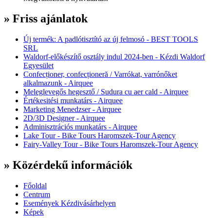
» Friss ajánlatok
Új termék: A padlótisztító az új felmosó - BEST TOOLS
SRL
Waldorf-előkészítő osztály indul 2024-ben - Kézdi Waldorf
Egyesület
Confecționer, confecționeră / Varrókat, varrónőket
alkalmazunk - Airquee
Meleglevegős hegesztő / Sudura cu aer cald - Airquee
Értékesitési munkatárs - Airquee
Marketing Menedzser - Airquee
2D/3D Designer - Airquee
Adminisztrációs munkatárs - Airquee
Lake Tour - Bike Tours Haromszek-Tour Agency
Fairy-Valley Tour - Bike Tours Haromszek-Tour Agency
» Közérdekű információk
Főoldal
Centrum
Események Kézdivásárhelyen
Képek