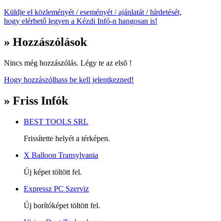
Küldje el közleményét / eseményét / ajánlatát / hírdetését,
hogy elérhető legyen a Kézdi Infó-n hangosan is!
» Hozzászólások
Nincs még hozzászólás. Légy te az elsõ !
Hogy hozzászólhass be kell jelentkezned!
» Friss Infók
BEST TOOLS SRL
Frissítette helyét a térképen.
X Balloon Transylvania
Új képet töltött fel.
Expressz PC Szerviz
Új borítóképet töltött fel.