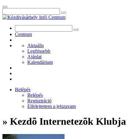
Centrum
Aktuális
Legfrissebb
Ajánlat
Kalendárium
Belépés
Belépés
Regisztráció
Elfelejtettem a jelszavam
» Kezdõ Internetezõk Klubja