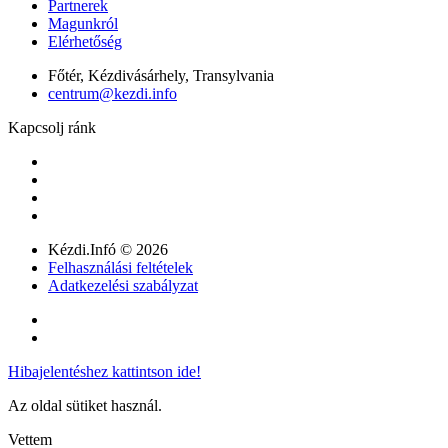
Partnerek
Magunkról
Elérhetőség
Főtér, Kézdivásárhely, Transylvania
centrum@kezdi.info
Kapcsolj ránk
Kézdi.Infó © 2026
Felhasználási feltételek
Adatkezelési szabályzat
Hibajelentéshez kattintson ide!
Az oldal sütiket használ.
Vettem