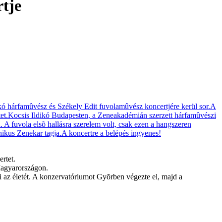
rtje
rtet.
Magyarországon.
i az életét. A konzervatóriumot Gyõrben végezte el, majd a