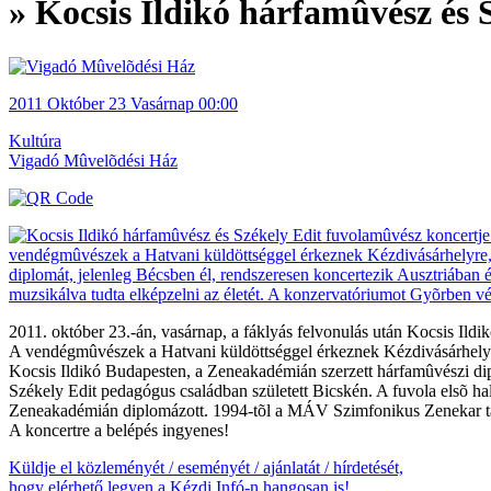
» Kocsis Ildikó hárfamûvész és 
2011
Október 23
Vasárnap
00:00
Kultúra
Vigadó Mûvelõdési Ház
2011. október 23.-án, vasárnap, a fáklyás felvonulás után Kocsis Ildi
A vendégmûvészek a Hatvani küldöttséggel érkeznek Kézdivásárhelyre,
Kocsis Ildikó Budapesten, a Zeneakadémián szerzett hárfamûvészi dip
Székely Edit pedagógus családban született Bicskén. A fuvola elsõ hal
Zeneakadémián diplomázott. 1994-tõl a MÁV Szimfonikus Zenekar t
A koncertre a belépés ingyenes!
Küldje el közleményét / eseményét / ajánlatát / hírdetését,
hogy elérhető legyen a Kézdi Infó-n hangosan is!