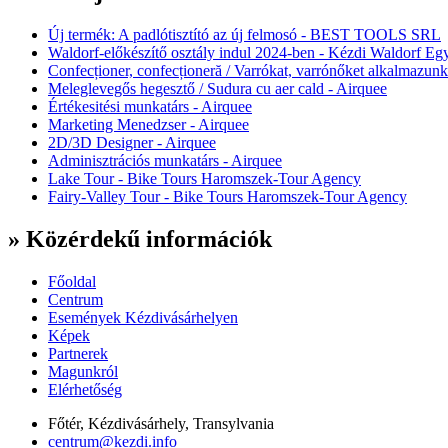
Új termék: A padlótisztító az új felmosó - BEST TOOLS SRL
Waldorf-előkészítő osztály indul 2024-ben - Kézdi Waldorf Egy
Confecționer, confecționeră / Varrókat, varrónőket alkalmazunk
Meleglevegős hegesztő / Sudura cu aer cald - Airquee
Értékesitési munkatárs - Airquee
Marketing Menedzser - Airquee
2D/3D Designer - Airquee
Adminisztrációs munkatárs - Airquee
Lake Tour - Bike Tours Haromszek-Tour Agency
Fairy-Valley Tour - Bike Tours Haromszek-Tour Agency
» Közérdekű információk
Főoldal
Centrum
Események Kézdivásárhelyen
Képek
Partnerek
Magunkról
Elérhetőség
Főtér, Kézdivásárhely, Transylvania
centrum@kezdi.info