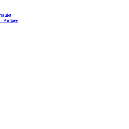
esület
 - Airquee