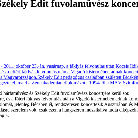
Székely Edit fuvolamûvész konce
kó hárfamûvész és Székely Edit fuvolamûvész koncertjére kerül sor.
 és a fõtéri fáklyás felvonulás után a Vigadó kistermében adnak konce
lomát, jelenleg Bécsben él, rendszeresen koncertezik Ausztriában és 
lásra szerelem volt, csak ezen a hangszeren muzsikálva tudta elképzeln
agja.