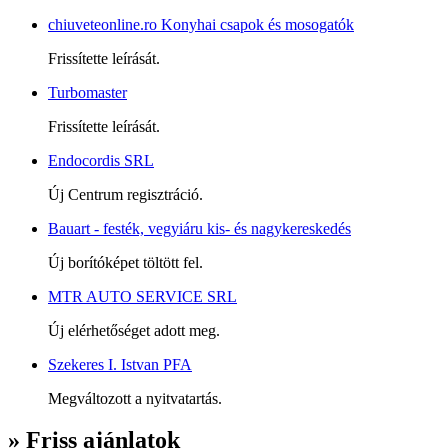
chiuveteonline.ro Konyhai csapok és mosogatók
Frissítette leírását.
Turbomaster
Frissítette leírását.
Endocordis SRL
Új Centrum regisztráció.
Bauart - festék, vegyiáru kis- és nagykereskedés
Új borítóképet töltött fel.
MTR AUTO SERVICE SRL
Új elérhetőséget adott meg.
Szekeres I. Istvan PFA
Megváltozott a nyitvatartás.
» Friss ajánlatok