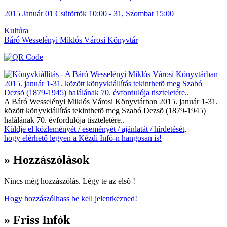
2015
Január
01 Csütörtök
10:00
-
31, Szombat
15:00
Kultúra
Báró Wesselényi Miklós Városi Könyvtár
A Báró Wesselényi Miklós Városi Könyvtárban 2015. január 1-31.
között könyvkiállítás tekinthetõ meg Szabó Dezsõ (1879-1945)
halálának 70. évfordulója tiszteletére..
Küldje el közleményét / eseményét / ajánlatát / hírdetését,
hogy elérhető legyen a Kézdi Infó-n hangosan is!
» Hozzászólások
Nincs még hozzászólás. Légy te az elsõ !
Hogy hozzászólhass be kell jelentkezned!
» Friss Infók