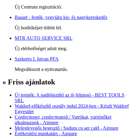
Új Centrum regisztráció.
Bauart - festék, vegyiáru kis- és nagykereskedés
Új borítóképet töltött fel.
MTR AUTO SERVICE SRL
Új elérhetőséget adott meg.
Szekeres I. Istvan PFA
Megváltozott a nyitvatartás.
» Friss ajánlatok
Új termék: A padlótisztító az új felmosó - BEST TOOLS
SRL
Waldorf-előkészítő osztály indul 2024-ben - Kézdi Waldorf
Egyesület
Confecționer, confecționeră / Varrókat, varrónőket
alkalmazunk - Airquee
Meleglevegős hegesztő / Sudura cu aer cald - Airquee
Értékesitési munkatárs - Airquee