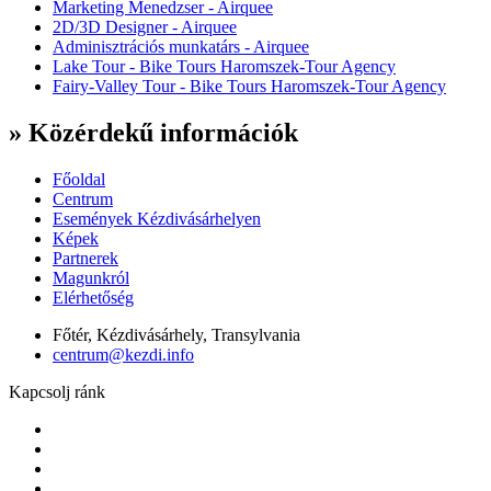
Marketing Menedzser - Airquee
2D/3D Designer - Airquee
Adminisztrációs munkatárs - Airquee
Lake Tour - Bike Tours Haromszek-Tour Agency
Fairy-Valley Tour - Bike Tours Haromszek-Tour Agency
» Közérdekű információk
Főoldal
Centrum
Események Kézdivásárhelyen
Képek
Partnerek
Magunkról
Elérhetőség
Főtér, Kézdivásárhely, Transylvania
centrum@kezdi.info
Kapcsolj ránk