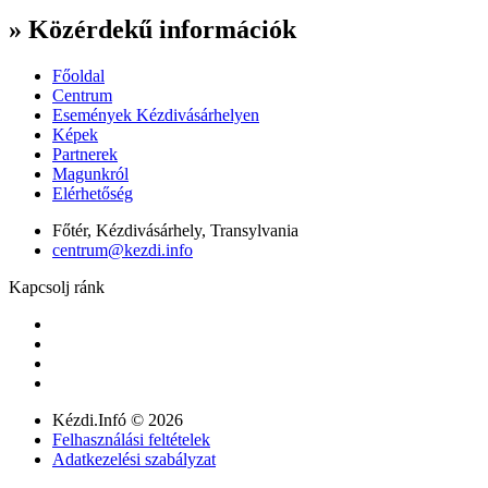
» Közérdekű információk
Főoldal
Centrum
Események Kézdivásárhelyen
Képek
Partnerek
Magunkról
Elérhetőség
Főtér, Kézdivásárhely, Transylvania
centrum@kezdi.info
Kapcsolj ránk
Kézdi.Infó © 2026
Felhasználási feltételek
Adatkezelési szabályzat