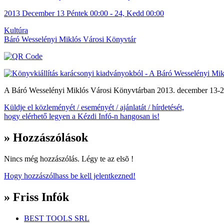
2013
December
13 Péntek
00:00
-
24, Kedd
00:00
Kultúra
Báró Wesselényi Miklós Városi Könyvtár
A Báró Wesselényi Miklós Városi Könyvtárban 2013. december 13-24. 
Küldje el közleményét / eseményét / ajánlatát / hírdetését,
hogy elérhető legyen a Kézdi Infó-n hangosan is!
» Hozzászólások
Nincs még hozzászólás. Légy te az elsõ !
Hogy hozzászólhass be kell jelentkezned!
» Friss Infók
BEST TOOLS SRL