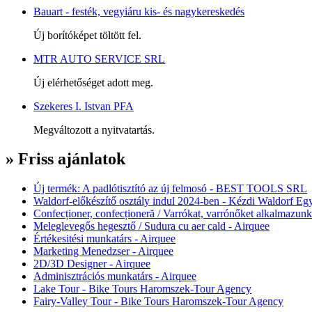
Bauart - festék, vegyiáru kis- és nagykereskedés
Új borítóképet töltött fel.
MTR AUTO SERVICE SRL
Új elérhetőséget adott meg.
Szekeres I. Istvan PFA
Megváltozott a nyitvatartás.
» Friss ajánlatok
Új termék: A padlótisztító az új felmosó - BEST TOOLS SRL
Waldorf-előkészítő osztály indul 2024-ben - Kézdi Waldorf Egy
Confecționer, confecționeră / Varrókat, varrónőket alkalmazunk
Meleglevegős hegesztő / Sudura cu aer cald - Airquee
Értékesitési munkatárs - Airquee
Marketing Menedzser - Airquee
2D/3D Designer - Airquee
Adminisztrációs munkatárs - Airquee
Lake Tour - Bike Tours Haromszek-Tour Agency
Fairy-Valley Tour - Bike Tours Haromszek-Tour Agency