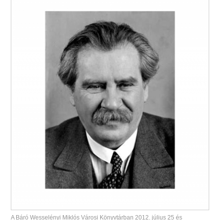
A Báró Wesselényi Miklós Városi Könyvtárban 2012. július 25 és