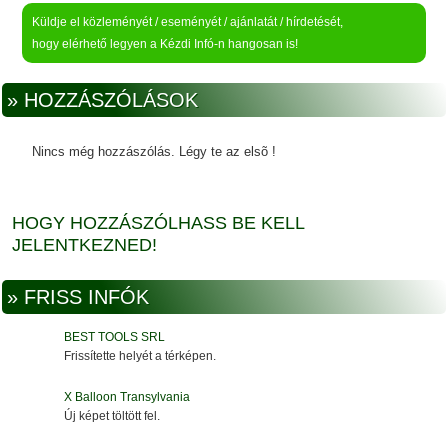
Küldje el közleményét / eseményét / ajánlatát / hírdetését,
hogy elérhető legyen a Kézdi Infó-n hangosan is!
» HOZZÁSZÓLÁSOK
Nincs még hozzászólás. Légy te az elsõ !
HOGY HOZZÁSZÓLHASS BE KELL
JELENTKEZNED!
» FRISS INFÓK
BEST TOOLS SRL
Frissítette helyét a térképen.
X Balloon Transylvania
Új képet töltött fel.