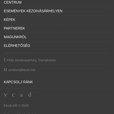
CENTRUM
ESEMÉNYEK KÉZDIVÁSÁRHELYEN
KÉPEK
PARTNEREK
MAGUNKRÓL
ELÉRHETŐSÉG
Főtér, Kézdivásárhely, Transylvania
centrum@kezdi.info
KAPCSOLJ RÁNK
Kézdi.Infó © 2026