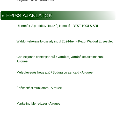
» FRISS AJÁNLATOK
Új termék: A padlótisztító az új felmosó - BEST TOOLS SRL
Waldorf-előkészítő osztály indul 2024-ben - Kézdi Waldorf Egyesület
Confecționer, confecționeră / Varrókat, varrónőket alkalmazunk -
Airquee
Meleglevegős hegesztő / Sudura cu aer cald - Airquee
Értékesitési munkatárs - Airquee
Marketing Menedzser - Airquee