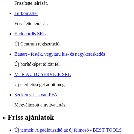
Frissítette leírását.
Turbomaster
Frissítette leírását.
Endocordis SRL
Új Centrum regisztráció.
Bauart - festék, vegyiáru kis- és nagykereskedés
Új borítóképet töltött fel.
MTR AUTO SERVICE SRL
Új elérhetőséget adott meg.
Szekeres I. Istvan PFA
Megváltozott a nyitvatartás.
» Friss ajánlatok
Új termék: A padlótisztító az új felmosó - BEST TOOLS