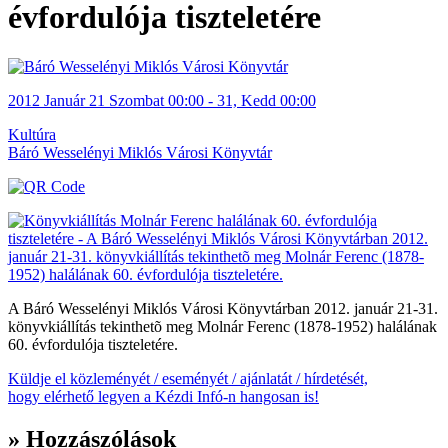
évfordulója tiszteletére
2012
Január
21 Szombat
00:00
-
31, Kedd
00:00
Kultúra
Báró Wesselényi Miklós Városi Könyvtár
A Báró Wesselényi Miklós Városi Könyvtárban 2012. január 21-31.
könyvkiállítás tekinthetõ meg Molnár Ferenc (1878-1952) halálának
60. évfordulója tiszteletére.
Küldje el közleményét / eseményét / ajánlatát / hírdetését,
hogy elérhető legyen a Kézdi Infó-n hangosan is!
» Hozzászólások