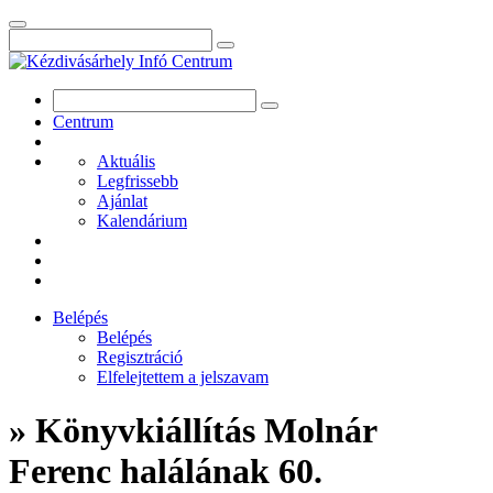
Centrum
Aktuális
Legfrissebb
Ajánlat
Kalendárium
Belépés
Belépés
Regisztráció
Elfelejtettem a jelszavam
» Könyvkiállítás Molnár
Ferenc halálának 60.