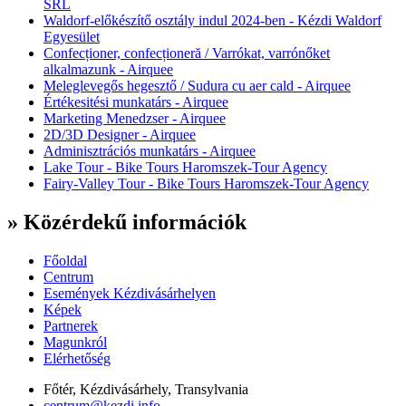
SRL
Waldorf-előkészítő osztály indul 2024-ben - Kézdi Waldorf
Egyesület
Confecționer, confecționeră / Varrókat, varrónőket
alkalmazunk - Airquee
Meleglevegős hegesztő / Sudura cu aer cald - Airquee
Értékesitési munkatárs - Airquee
Marketing Menedzser - Airquee
2D/3D Designer - Airquee
Adminisztrációs munkatárs - Airquee
Lake Tour - Bike Tours Haromszek-Tour Agency
Fairy-Valley Tour - Bike Tours Haromszek-Tour Agency
» Közérdekű információk
Főoldal
Centrum
Események Kézdivásárhelyen
Képek
Partnerek
Magunkról
Elérhetőség
Főtér, Kézdivásárhely, Transylvania
centrum@kezdi.info