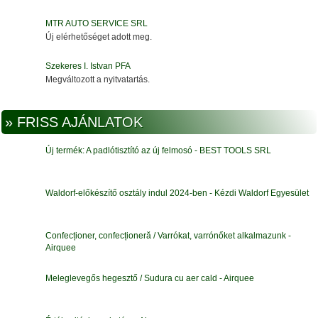
MTR AUTO SERVICE SRL
Új elérhetőséget adott meg.
Szekeres I. Istvan PFA
Megváltozott a nyitvatartás.
» FRISS AJÁNLATOK
Új termék: A padlótisztító az új felmosó - BEST TOOLS SRL
Waldorf-előkészítő osztály indul 2024-ben - Kézdi Waldorf Egyesület
Confecționer, confecționeră / Varrókat, varrónőket alkalmazunk -
Airquee
Meleglevegős hegesztő / Sudura cu aer cald - Airquee