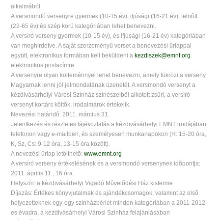
alkalmából.
A versmondó versenyre gyermek (10-15 év), ifjúsági (16-21 év), felnõtt
(22-65 év) és szép korú kategóriában lehet benevezni.
A versíró verseny gyermek (10-15 év), és ifjúsági (16-21 év) kategóriában
van meghirdetve. A saját szerzeményû verset a benevezési ûrlappal
együtt, elektronikus formában kell beküldeni a
kezdiszek@emnt.org
elektronikus postacímre.
A versenyre olyan költeménnyel lehet benevezni, amely tükrözi a verseny
Magyarnak lenni jó! jelmondatának üzenetét. A versmondó versenyt a
kézdivásárhelyi Városi Színház színészeibõl alkotott zsûri, a versíró
versenyt kortárs költõk, irodalmárok értékelik.
Nevezési határidõ: 2011. március 31.
Jelentkezés és részletes tájékoztatás a kézdivásárhelyi EMNT irodájában
telefonon vagy e-mailben, és személyesen munkanapokon (H: 15-20 óra,
K, Sz, Cs: 9-12 óra, 13-15 óra között).
A nevezési ûrlap letölthetõ:
www.emnt.org
A versíró verseny értékelésének és a versmondó versenynek idõpontja:
2011. április 11., 16 óra.
Helyszín: a kézdivásárhelyi Vigadó Mûvelõdési Ház kisterme
Díjazás: Értékes könyvjutalmak és ajándékcsomagok, valamint az elsõ
helyezetteknek egy-egy színházbérlet minden kategóriában a 2011-2012-
es évadra, a kézdivásárhelyi Városi Színház felajánlásában