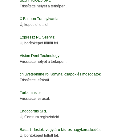
BEST TOOLS SRL
Frissítette helyét a térképen.
X Balloon Transylvania
Új képet töltött fel.
Expressz PC Szerviz
Új borítóképet töltött fel.
Vision Dent Technology
Frissítette helyét a térképen.
chiuveteonline.ro Konyhai csapok és mosogatók
Frissítette leírását.
Turbomaster
Frissítette leírását.
Endocordis SRL
Új Centrum regisztráció.
Bauart - festék, vegyiáru kis- és nagykereskedés
Új borítóképet töltött fel.