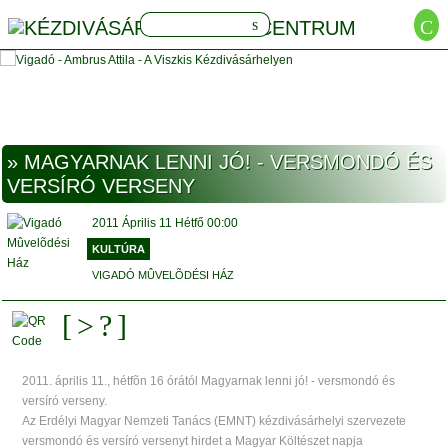
» MAGYARNAK LENNI JÓ! - VERSMONDÓ ÉS
VERSÍRÓ VERSENY
2011
Április 11
Hétfő
00:00
KULTÚRA
VIGADÓ MÛVELÕDÉSI HÁZ
2011. április 11., hétfõn 16 órától Magyarnak lenni jó! - versmondó és
versíró verseny.
Az Erdélyi Magyar Nemzeti Tanács (EMNT) kézdivásárhelyi szervezete
versmondó és versíró versenyt hirdet a Magyar Költészet napja