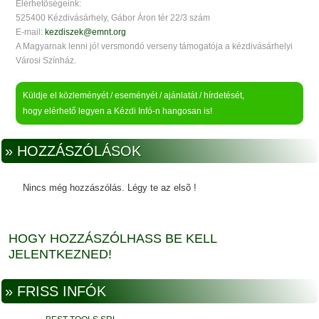
Elérhetõségeink:
525400 Kézdivásárhely, Gábor Áron tér 22/3 szám
E-mail:
kezdiszek@emnt.org
A Magyarnak lenni jó! versmondó verseny támogatója a kézdivásárhelyi
Városi Színház.
Küldje el közleményét / eseményét / ajánlatát / hírdetését,
hogy elérhető legyen a Kézdi Infó-n hangosan is!
» HOZZÁSZÓLÁSOK
Nincs még hozzászólás. Légy te az elsõ !
HOGY HOZZÁSZÓLHASS BE KELL
JELENTKEZNED!
» FRISS INFÓK