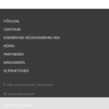
FŐOLDAL
CENTRUM
ESEMÉNYEK KÉZDIVÁSÁRHELYEN
KÉPEK
PARTNEREK
MAGUNKRÓL
ELÉRHETŐSÉG
Főtér, Kézdivásárhely, Transylvania
centrum@kezdi.info
KAPCSOLJ RÁNK