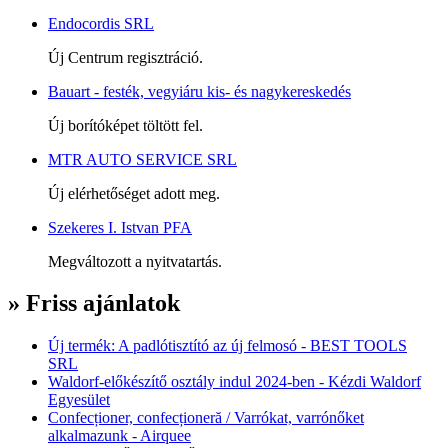
Endocordis SRL
Új Centrum regisztráció.
Bauart - festék, vegyiáru kis- és nagykereskedés
Új borítóképet töltött fel.
MTR AUTO SERVICE SRL
Új elérhetőséget adott meg.
Szekeres I. Istvan PFA
Megváltozott a nyitvatartás.
» Friss ajánlatok
Új termék: A padlótisztító az új felmosó - BEST TOOLS
SRL
Waldorf-előkészítő osztály indul 2024-ben - Kézdi Waldorf
Egyesület
Confecționer, confecționeră / Varrókat, varrónőket
alkalmazunk - Airquee