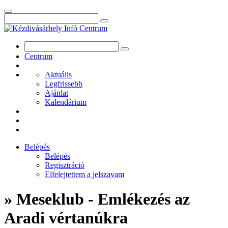
Centrum
Aktuális
Legfrissebb
Ajánlat
Kalendárium
Belépés
Belépés
Regisztráció
Elfelejtettem a jelszavam
» Meseklub - Emlékezés az
Aradi vértanúkra