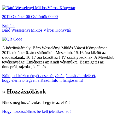
2011
Október 06
Csütörtök
00:00
Kultúra
Báró Wesselényi Miklós Városi Könyvtár
A kézdivásárhelyi Báró Wesselényi Miklós Városi Könyvtárban
2011. október 6.-án csütörtökön Meseklub, 15-16 óra között az
óvodásoknak, 16-17 óra között az I-IV osztályosoknak. A Meseklub
tevékenysége: Emlékezés az Aradi vértanúkra. Beszélgetés az
ünneprõl, rajzolás, kiállítás.
Küldje el közleményét / eseményét / ajánlatát / hírdetését,
hogy elérhető legyen a Kézdi Infó-n hangosan is!
» Hozzászólások
Nincs még hozzászólás. Légy te az elsõ !
Hogy hozzászólhass be kell jelentkezned!