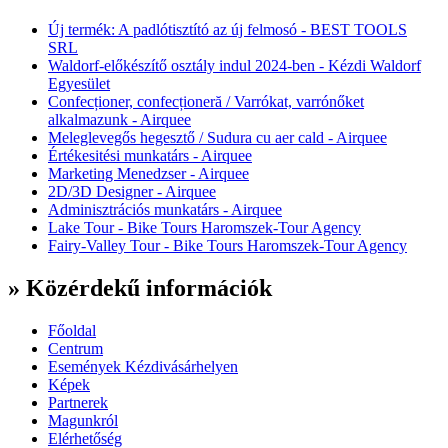
Új termék: A padlótisztító az új felmosó - BEST TOOLS
SRL
Waldorf-előkészítő osztály indul 2024-ben - Kézdi Waldorf
Egyesület
Confecționer, confecționeră / Varrókat, varrónőket
alkalmazunk - Airquee
Meleglevegős hegesztő / Sudura cu aer cald - Airquee
Értékesitési munkatárs - Airquee
Marketing Menedzser - Airquee
2D/3D Designer - Airquee
Adminisztrációs munkatárs - Airquee
Lake Tour - Bike Tours Haromszek-Tour Agency
Fairy-Valley Tour - Bike Tours Haromszek-Tour Agency
» Közérdekű információk
Főoldal
Centrum
Események Kézdivásárhelyen
Képek
Partnerek
Magunkról
Elérhetőség