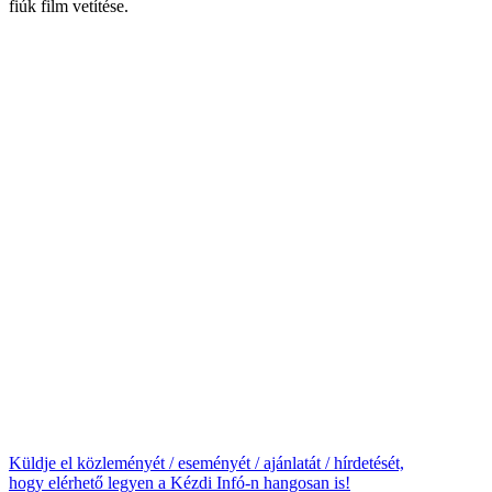
fiúk film vetítése.
Küldje el közleményét / eseményét / ajánlatát / hírdetését,
hogy elérhető legyen a Kézdi Infó-n hangosan is!