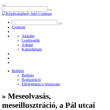
Centrum
Aktuális
Legfrissebb
Ajánlat
Kalendárium
Belépés
Belépés
Regisztráció
Elfelejtettem a jelszavam
» Meseolvasás,
meseillusztráció, a Pál utcai