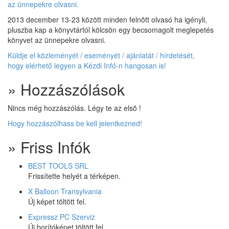
2013 december 13-23 között minden felnõtt olvasó ha igényli,
pluszba kap a könyvtártól kölcsön egy becsomagolt meglepetés
könyvet az ünnepekre olvasni.
Küldje el közleményét / eseményét / ajánlatát / hírdetését,
hogy elérhető legyen a Kézdi Infó-n hangosan is!
» Hozzászólások
Nincs még hozzászólás. Légy te az elsõ !
Hogy hozzászólhass be kell jelentkezned!
» Friss Infók
BEST TOOLS SRL
Frissítette helyét a térképen.
X Balloon Transylvania
Új képet töltött fel.
Expressz PC Szerviz
Új borítóképet töltött fel.