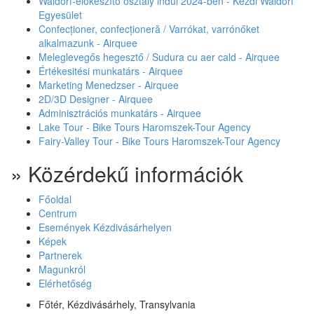
Waldorf-előkészítő osztály indul 2024-ben - Kézdi Waldorf
Egyesület
Confecționer, confecționeră / Varrókat, varrónőket
alkalmazunk - Airquee
Meleglevegős hegesztő / Sudura cu aer cald - Airquee
Értékesitési munkatárs - Airquee
Marketing Menedzser - Airquee
2D/3D Designer - Airquee
Adminisztrációs munkatárs - Airquee
Lake Tour - Bike Tours Haromszek-Tour Agency
Fairy-Valley Tour - Bike Tours Haromszek-Tour Agency
» Közérdekű információk
Főoldal
Centrum
Események Kézdivásárhelyen
Képek
Partnerek
Magunkról
Elérhetőség
Főtér, Kézdivásárhely, Transylvania