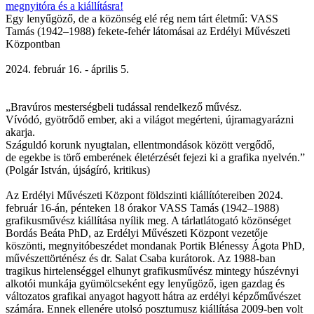
Egy lenyűgöző, de a közönség elé rég nem tárt életmű: VASS
Tamás (1942–1988) fekete-fehér látomásai az Erdélyi Művészeti
Központban
2024. február 16. - április 5.
„Bravúros mesterségbeli tudással rendelkező művész.
Vívódó, gyötrődő ember, aki a világot megérteni, újramagyarázni
akarja.
Száguldó korunk nyugtalan, ellentmondások között vergődő,
de egekbe is törő emberének életérzését fejezi ki a grafika nyelvén.”
(Polgár István, újságíró, kritikus)
Az Erdélyi Művészeti Központ földszinti kiállítótereiben 2024.
február 16-án, pénteken 18 órakor VASS Tamás (1942–1988)
grafikusművész kiállítása nyílik meg. A tárlatlátogató közönséget
Bordás Beáta PhD, az Erdélyi Művészeti Központ vezetője
köszönti, megnyitóbeszédet mondanak Portik Blénessy Ágota PhD,
művészettörténész és dr. Salat Csaba kurátorok. Az 1988-ban
tragikus hirtelenséggel elhunyt grafikusművész mintegy húszévnyi
alkotói munkája gyümölcseként egy lenyűgöző, igen gazdag és
változatos grafikai anyagot hagyott hátra az erdélyi képzőművészet
számára. Ennek ellenére utolsó posztumusz kiállítása 2009-ben volt