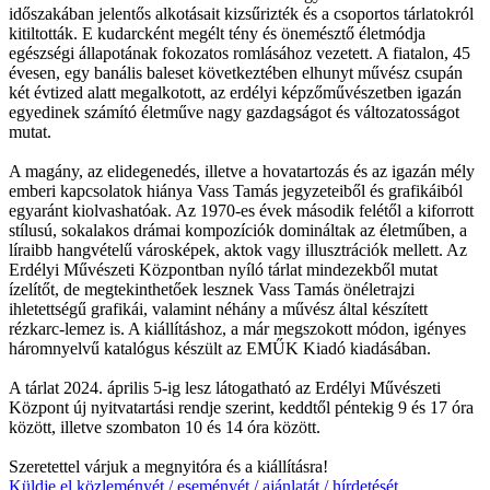
időszakában jelentős alkotásait kizsűrizték és a csoportos tárlatokról
kitiltották. E kudarcként megélt tény és önemésztő életmódja
egészségi állapotának fokozatos romlásához vezetett. A fiatalon, 45
évesen, egy banális baleset következtében elhunyt művész csupán
két évtized alatt megalkotott, az erdélyi képzőművészetben igazán
egyedinek számító életműve nagy gazdagságot és változatosságot
mutat.
A magány, az elidegenedés, illetve a hovatartozás és az igazán mély
emberi kapcsolatok hiánya Vass Tamás jegyzeteiből és grafikáiból
egyaránt kiolvashatóak. Az 1970-es évek második felétől a kiforrott
stílusú, sokalakos drámai kompozíciók domináltak az életműben, a
líraibb hangvételű városképek, aktok vagy illusztrációk mellett. Az
Erdélyi Művészeti Központban nyíló tárlat mindezekből mutat
ízelítőt, de megtekinthetőek lesznek Vass Tamás önéletrajzi
ihletettségű grafikái, valamint néhány a művész által készített
rézkarc-lemez is. A kiállításhoz, a már megszokott módon, igényes
háromnyelvű katalógus készült az EMŰK Kiadó kiadásában.
A tárlat 2024. április 5-ig lesz látogatható az Erdélyi Művészeti
Központ új nyitvatartási rendje szerint, keddtől péntekig 9 és 17 óra
között, illetve szombaton 10 és 14 óra között.
Szeretettel várjuk a megnyitóra és a kiállításra!
Küldje el közleményét / eseményét / ajánlatát / hírdetését,