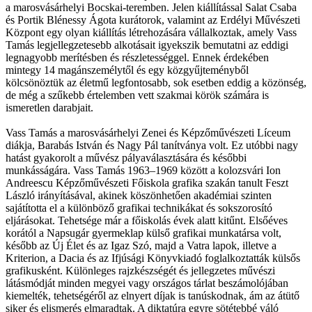
a marosvásárhelyi Bocskai-teremben. Jelen kiállítással Salat Csaba
és Portik Blénessy Ágota kurátorok, valamint az Erdélyi Művészeti
Központ egy olyan kiállítás létrehozására vállalkoztak, amely Vass
Tamás legjellegzetesebb alkotásait igyekszik bemutatni az eddigi
legnagyobb merítésben és részletességgel. Ennek érdekében
mintegy 14 magánszemélytől és egy közgyűjteményből
kölcsönöztük az életmű legfontosabb, sok esetben eddig a közönség,
de még a szűkebb értelemben vett szakmai körök számára is
ismeretlen darabjait.
Vass Tamás a marosvásárhelyi Zenei és Képzőművészeti Líceum
diákja, Barabás István és Nagy Pál tanítványa volt. Ez utóbbi nagy
hatást gyakorolt a művész pályaválasztására és későbbi
munkásságára. Vass Tamás 1963–1969 között a kolozsvári Ion
Andreescu Képzőművészeti Főiskola grafika szakán tanult Feszt
László irányításával, akinek köszönhetően akadémiai szinten
sajátította el a különböző grafikai technikákat és sokszorosító
eljárásokat. Tehetsége már a főiskolás évek alatt kitűnt. Elsőéves
korától a Napsugár gyermeklap külső grafikai munkatársa volt,
később az Új Élet és az Igaz Szó, majd a Vatra lapok, illetve a
Kriterion, a Dacia és az Ifjúsági Könyvkiadó foglalkoztatták külsős
grafikusként. Különleges rajzkészségét és jellegzetes művészi
látásmódját minden megyei vagy országos tárlat beszámolójában
kiemelték, tehetségéről az elnyert díjak is tanúskodnak, ám az átütő
siker és elismerés elmaradtak. A diktatúra egyre sötétebbé váló