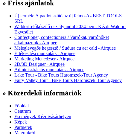
» Friss ajánlatok
Új termék: A padlótisztító az új felmosó - BEST TOOLS
SRL
Waldorf-előkészítő osztály indul 2024-ben - Kézdi Waldorf
Egyesület
Confecționer, confecționeră / Varrókat, varrónőket
alkalmazunk - Airquee
Meleglevegős hegesztő / Sudura cu aer cald - Airquee
Értékesitési munkatárs - Airquee
Marketing Menedzser - Airquee
2D/3D Designer - Airquee
Adminisztrációs munkatárs - Airquee
Lake Tour - Bike Tours Haromszek-Tour Agency
Fairy-Valley Tour - Bike Tours Haromszek-Tour Agency
» Közérdekű információk
Főoldal
Centrum
Események Kézdivásárhelyen
Képek
Partnerek
Magunkról