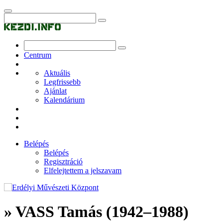
Centrum
Aktuális
Legfrissebb
Ajánlat
Kalendárium
Belépés
Belépés
Regisztráció
Elfelejtettem a jelszavam
» VASS Tamás (1942–1988)