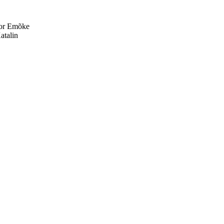
dor Emõke
atalin