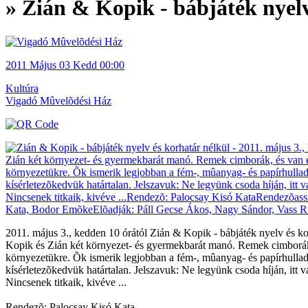
» Zián & Kopik - bábjáték nyelv
2011
Május 03
Kedd
00:00
Kultúra
Vigadó Mûvelõdési Ház
2011. május 3., kedden 10 órától Zián & Kopik - bábjáték nyelv és k
Kopik és Zián két környezet- és gyermekbarát manó. Remek cimborák,
környezetükre. Õk ismerik legjobban a fém-, mûanyag- és papírhulladék
kísérletezõkedvük határtalan. Jelszavuk: Ne legyünk csoda híján, it
Nincsenek titkaik, kivéve ...
Rendezõ: Palocsay Kisó Kata