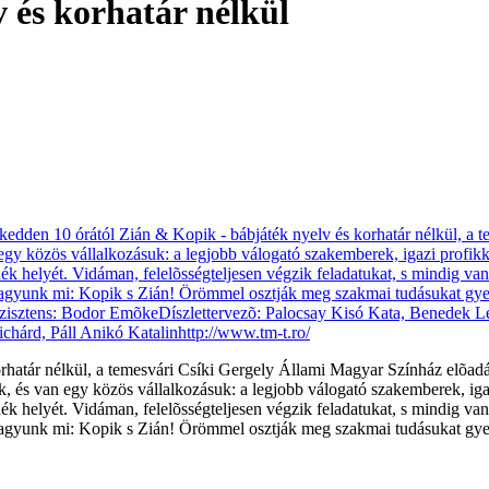
 és korhatár nélkül
orhatár nélkül, a temesvári Csíki Gergely Állami Magyar Színház elõadá
 és van egy közös vállalkozásuk: a legjobb válogató szakemberek, ig
 helyét. Vidáman, felelõsségteljesen végzik feladatukat, s mindig van 
t vagyunk mi: Kopik s Zián! Örömmel osztják meg szakmai tudásukat gy