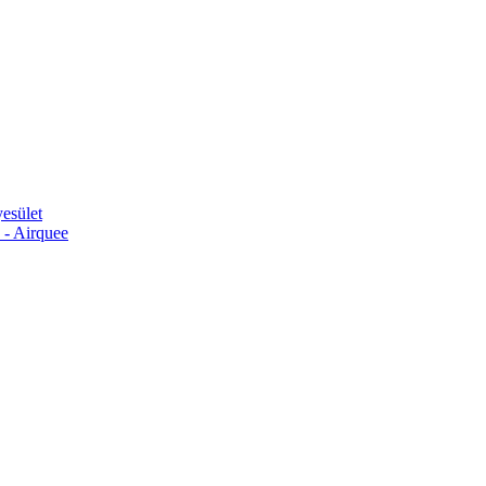
esület
 - Airquee