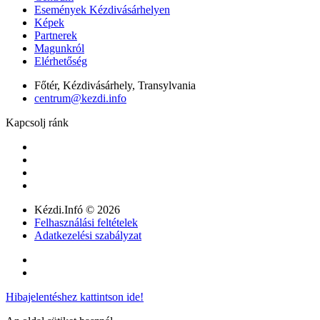
Események Kézdivásárhelyen
Képek
Partnerek
Magunkról
Elérhetőség
Főtér, Kézdivásárhely, Transylvania
centrum@kezdi.info
Kapcsolj ránk
Kézdi.Infó © 2026
Felhasználási feltételek
Adatkezelési szabályzat
Hibajelentéshez kattintson ide!