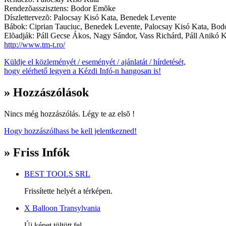
Rendezõasszisztens: Bodor Emõke
Díszlettervezõ: Palocsay Kisó Kata, Benedek Levente
Bábok: Ciprian Tauciuc, Benedek Levente, Palocsay Kisó Kata, Bo
Elõadják: Páll Gecse Ákos, Nagy Sándor, Vass Richárd, Páll Anikó K
http://www.tm-t.ro/
Küldje el közleményét / eseményét / ajánlatát / hírdetését,
hogy elérhető legyen a Kézdi Infó-n hangosan is!
» Hozzászólások
Nincs még hozzászólás. Légy te az elsõ !
Hogy hozzászólhass be kell jelentkezned!
» Friss Infók
BEST TOOLS SRL
Frissítette helyét a térképen.
X Balloon Transylvania
Új képet töltött fel.