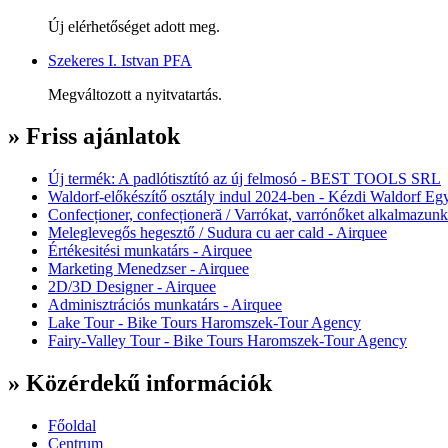
Új elérhetőséget adott meg.
Szekeres I. Istvan PFA
Megváltozott a nyitvatartás.
» Friss ajánlatok
Új termék: A padlótisztító az új felmosó - BEST TOOLS SRL
Waldorf-előkészítő osztály indul 2024-ben - Kézdi Waldorf Egy
Confecționer, confecționeră / Varrókat, varrónőket alkalmazunk
Meleglevegős hegesztő / Sudura cu aer cald - Airquee
Értékesitési munkatárs - Airquee
Marketing Menedzser - Airquee
2D/3D Designer - Airquee
Adminisztrációs munkatárs - Airquee
Lake Tour - Bike Tours Haromszek-Tour Agency
Fairy-Valley Tour - Bike Tours Haromszek-Tour Agency
» Közérdekű információk
Főoldal
Centrum