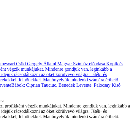
sa.
azi profikként végzik munkájukat. Mindenre gondjuk van, leginkább a
idejük rácsodálkozni az õket körülvevõ világra. Játék- és
erekekkel, felnõttekkel. Manónyelvük mindenki számára érthetõ.