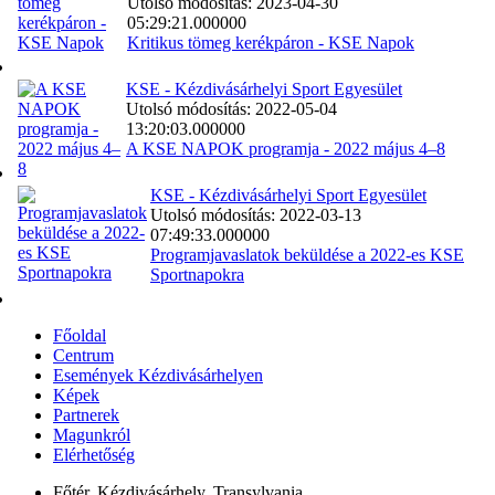
Utolsó módosítás: 2023-04-30
05:29:21.000000
Kritikus tömeg kerékpáron - KSE Napok
KSE - Kézdivásárhelyi Sport Egyesület
Utolsó módosítás: 2022-05-04
13:20:03.000000
A KSE NAPOK programja - 2022 május 4–8
KSE - Kézdivásárhelyi Sport Egyesület
Utolsó módosítás: 2022-03-13
07:49:33.000000
Programjavaslatok beküldése a 2022-es KSE
Sportnapokra
Főoldal
Centrum
Események Kézdivásárhelyen
Képek
Partnerek
Magunkról
Elérhetőség
Főtér, Kézdivásárhely, Transylvania