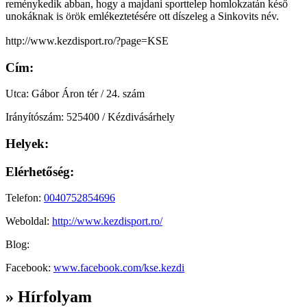
reménykedik abban, hogy a majdani sporttelep homlokzatán késő
unokáknak is örök emlékeztetésére ott díszeleg a Sinkovits név.
http://www.kezdisport.ro/?page=KSE
Cím:
Utca: Gábor Áron tér / 24. szám
Irányítószám: 525400 / Kézdivásárhely
Helyek:
Elérhetőség:
Telefon:
0040752854696
Weboldal:
http://www.kezdisport.ro/
Blog:
Facebook:
www.facebook.com/kse.kezdi
» Hírfolyam