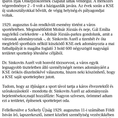
Iparos Ifjak Önképzőkörének csapatát látták vendégül. A mérkőzés
végeredménye 2 - 0 volt a házigazdák javára. Az évek során a KSE
új szakosztályokkal bővült, de végig helyiség-és pályagondjai
voltak.
1929. augusztus 6-án rendkívüli esemény történt a város
sportéletében. Megismétlődött Molnár Józsiás és neje, Gál Emília
nagylelkű cselekedete - a Molnár Józsiás-parkra gondolunk, amit a
városnak adományoztak -, dr. Sinkovits Aurél a tizenhét év óta
megfelelő sportbázis nélkül küszködő KSE-nek adományozta a mai
futballpályát is magába foglaló 3 hold 600 négyszögöl nagyságú
területet sporttelep létesítése céljából.
Dr. Sinkovits Aurél volt honvéd törzsorvost, a város egyik
legnagyobb tiszteletben álló személyiségét nemes adományáért a
KSE örökös díszelnökévé választotta, hiszen neki köszönhető, hogy
a KSE saját sporttelephez jutott.
Tudom, hogy az ifjúságot a sport távol tartja a káros élvezetektől és
szórakozásoktól - mondotta dr. Sinkovits Aurél az adományozás
bejelentésekor,majd hozzáfűzte: Nagyon szívesen, örömmel adtam
ezt a területet, építsenek sporttelepet oda.
Fellelkesülve a Székely Újság 1929. augusztus 11-i számában Földi
István író, lapszerkesztő, ismert közéleti személyiség vezércikkében