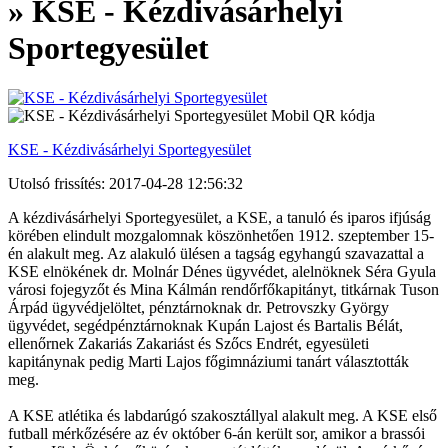
» KSE - Kézdivásárhelyi
Sportegyesület
KSE - Kézdivásárhelyi Sportegyesület
Utolsó frissítés: 2017-04-28 12:56:32
A kézdivásárhelyi Sportegyesület, a KSE, a tanuló és iparos ifjúság
körében elindult mozgalomnak köszönhetően 1912. szeptember 15-
én alakult meg. Az alakuló ülésen a tagság egyhangú szavazattal a
KSE elnökének dr. Molnár Dénes ügyvédet, alelnöknek Séra Gyula
városi fojegyzőt és Mina Kálmán rendőrfőkapitányt, titkárnak Tuson
Árpád ügyvédjelöltet, pénztárnoknak dr. Petrovszky György
ügyvédet, segédpénztárnoknak Kupán Lajost és Bartalis Bélát,
ellenőrnek Zakariás Zakariást és Szőcs Endrét, egyesületi
kapitánynak pedig Marti Lajos főgimnáziumi tanárt választották
meg.
A KSE atlétika és labdarúgó szakosztállyal alakult meg. A KSE első
futball mérkőzésére az év október 6-án került sor, amikor a brassói