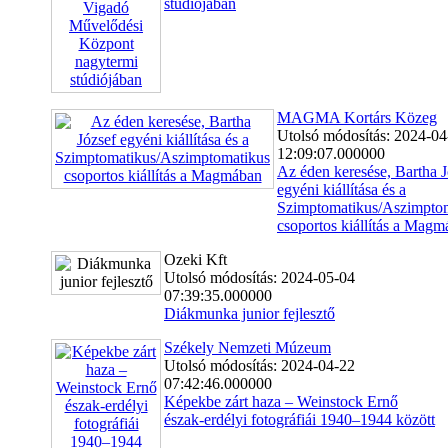
stúdiójában
MAGMA Kortárs Közeg
Utolsó módosítás: 2024-04
12:09:07.000000
Az éden keresése, Bartha J
egyéni kiállítása és a
Szimptomatikus/Aszimpto
csoportos kiállítás a Mag
Ozeki Kft
Utolsó módosítás: 2024-05-04
07:39:35.000000
Diákmunka junior fejlesztő
Székely Nemzeti Múzeum
Utolsó módosítás: 2024-04-22
07:42:46.000000
Képekbe zárt haza – Weinstock Ernő
észak-erdélyi fotográfiái 1940–1944 között