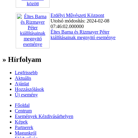
Erdélyi Művészeti Központ
Utolsó módosítás: 2024-02-08
07:46:02.000000
Éltes Barna és Rizmayer Péter
kiállításainak megnyitó eseménye
» Hírfolyam
Legfrissebb
Aktuális
Ajánlat
Hozzászólások
Új esemény
Főoldal
Centrum
Események Kézdivásárhelyen
Képek
Partnerek
Magunkról