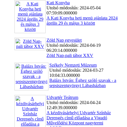
Kati Konyha
Utolsó módosítás: 2024-05-04
07:59:09.000000
A Kati Konyha heti menü ajánlata 2024
április 29 és május 3 között
Zöld Nap egyesület
Utolsó módosítás: 2024-04-19
06:20:14.000000
Zöld Nap-pali tábor XXV
Székely Nemzeti Múzeum
Utolsó módosítás: 2024-03-27
10:04:33.000000
Balázs István: Éghez szóló szavak - a
sepsiszentgyörgyi Lábasházban
Udvartér Teátrum
Utolsó módosítás: 2024-04-24
12:49:39.000000
A kézdivásárhelyi Udvartér Színház
Derengés című előadása a Vigadó
Művelődési Központ nagytermi