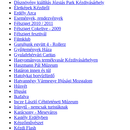
Dísznövény kiállítás Józsiás Park Kézdivásárhely
Életképek Kézdiről
Erdély Arca
Események, rendezvények
Félsziget 2010 / 2011
Félsziget Cokelive - 2009
Félsziget fesztivál
Filmklub
Guruljunk együtt 4 - Rollerz
Gyűjtemények Háza
Gyulafehérvári Caritas
Hagyományos termékvasár Kézdivásárhelyen
Haszmann Pál Múzeum
Határon innen és túl
Hatolykai borvízfürdő
Hatvannégy Vármegye Ifjúsági Mozgalom
Húsvét
Ifjuság
Ikafalva
Incze László Céhtörténeti Múzeum
Iránytű - nemcsak turistáknak
Karácsony - Meseváros
Kastély Erdélyben
Képzőművészet
Kézdi Flash