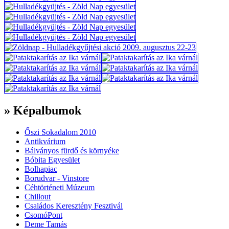
» Képalbumok
Őszi Sokadalom 2010
Antikvárium
Bálványos fürdő és környéke
Bóbita Egyesület
Bolhapiac
Borudvar - Vinstore
Céhtörténeti Múzeum
Chillout
Családos Keresztény Fesztivál
CsomóPont
Deme Tamás