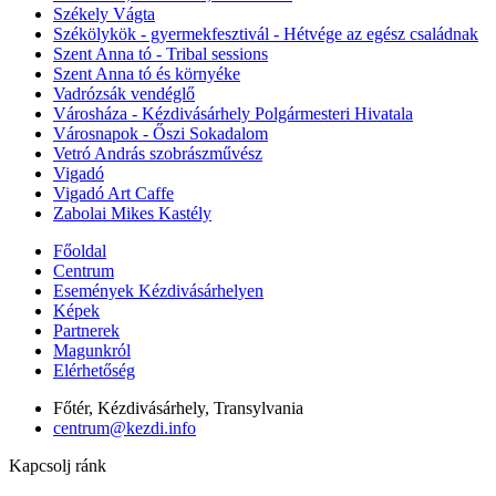
Székely Vágta
Székölykök - gyermekfesztivál - Hétvége az egész családnak
Szent Anna tó - Tribal sessions
Szent Anna tó és környéke
Vadrózsák vendéglő
Városháza - Kézdivásárhely Polgármesteri Hivatala
Városnapok - Őszi Sokadalom
Vetró András szobrászművész
Vigadó
Vigadó Art Caffe
Zabolai Mikes Kastély
Főoldal
Centrum
Események Kézdivásárhelyen
Képek
Partnerek
Magunkról
Elérhetőség
Főtér, Kézdivásárhely, Transylvania
centrum@kezdi.info
Kapcsolj ránk