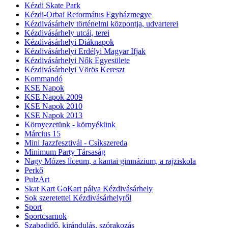
Kézdi Skate Park
Kézdi-Orbai Református Egyházmegye
Kézdivásárhely történelmi központja, udvarterei
Kézdivásárhely utcái, terei
Kézdivásárhelyi Diáknapok
Kézdivásárhelyi Erdélyi Magyar Ifjak
Kézdivásárhelyi Nők Egyesülete
Kézdivásárhelyi Vörös Kereszt
Kommandó
KSE Napok
KSE Napok 2009
KSE Napok 2010
KSE Napok 2013
Környezetünk - környékünk
Március 15
Mini Jazzfesztivál - Csíkszereda
Minimum Party Társaság
Nagy Mózes líceum, a kantai gimnázium, a rajziskola
Perkő
PulzArt
Skat Kart GoKart pálya Kézdivásárhely
Sok szeretettel Kézdivásárhelyről
Sport
Sportcsarnok
Szabadidő, kirándulás, szórakozás