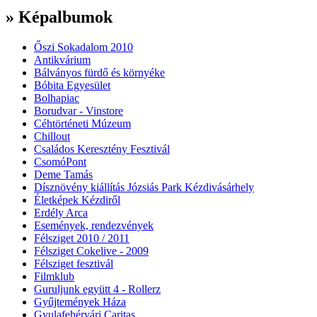
» Képalbumok
Őszi Sokadalom 2010
Antikvárium
Bálványos fürdő és környéke
Bóbita Egyesület
Bolhapiac
Borudvar - Vinstore
Céhtörténeti Múzeum
Chillout
Családos Keresztény Fesztivál
CsomóPont
Deme Tamás
Dísznövény kiállítás Józsiás Park Kézdivásárhely
Életképek Kézdiről
Erdély Arca
Események, rendezvények
Félsziget 2010 / 2011
Félsziget Cokelive - 2009
Félsziget fesztivál
Filmklub
Guruljunk együtt 4 - Rollerz
Gyűjtemények Háza
Gyulafehérvári Caritas