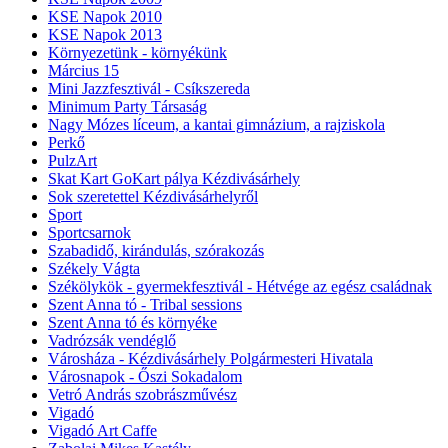
KSE Napok 2010
KSE Napok 2013
Környezetünk - környékünk
Március 15
Mini Jazzfesztivál - Csíkszereda
Minimum Party Társaság
Nagy Mózes líceum, a kantai gimnázium, a rajziskola
Perkő
PulzArt
Skat Kart GoKart pálya Kézdivásárhely
Sok szeretettel Kézdivásárhelyről
Sport
Sportcsarnok
Szabadidő, kirándulás, szórakozás
Székely Vágta
Székölykök - gyermekfesztivál - Hétvége az egész családnak
Szent Anna tó - Tribal sessions
Szent Anna tó és környéke
Vadrózsák vendéglő
Városháza - Kézdivásárhely Polgármesteri Hivatala
Városnapok - Őszi Sokadalom
Vetró András szobrászművész
Vigadó
Vigadó Art Caffe