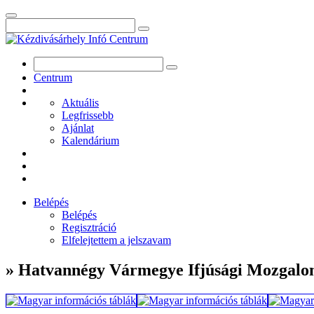
Centrum
Aktuális
Legfrissebb
Ajánlat
Kalendárium
Belépés
Belépés
Regisztráció
Elfelejtettem a jelszavam
» Hatvannégy Vármegye Ifjúsági Mozgal