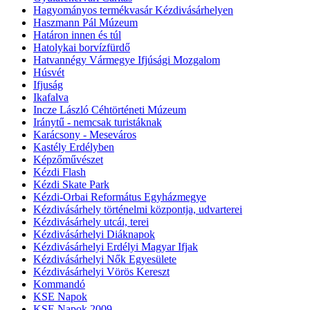
Hagyományos termékvasár Kézdivásárhelyen
Haszmann Pál Múzeum
Határon innen és túl
Hatolykai borvízfürdő
Hatvannégy Vármegye Ifjúsági Mozgalom
Húsvét
Ifjuság
Ikafalva
Incze László Céhtörténeti Múzeum
Iránytű - nemcsak turistáknak
Karácsony - Meseváros
Kastély Erdélyben
Képzőművészet
Kézdi Flash
Kézdi Skate Park
Kézdi-Orbai Református Egyházmegye
Kézdivásárhely történelmi központja, udvarterei
Kézdivásárhely utcái, terei
Kézdivásárhelyi Diáknapok
Kézdivásárhelyi Erdélyi Magyar Ifjak
Kézdivásárhelyi Nők Egyesülete
Kézdivásárhelyi Vörös Kereszt
Kommandó
KSE Napok
KSE Napok 2009