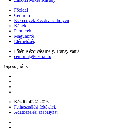
Zabolai Mikes Kastély
Főoldal
Centrum
Események Kézdivásárhelyen
Képek
Partnerek
Magunkról
Elérhetőség
Főtér, Kézdivásárhely, Transylvania
centrum@kezdi.info
Kapcsolj ránk
Kézdi.Infó © 2026
Felhasználási feltételek
Adatkezelési szabályzat