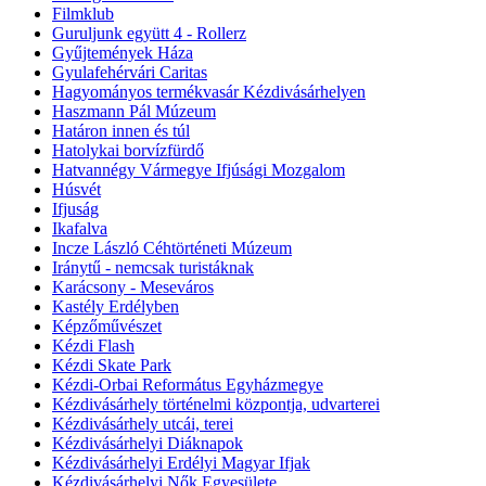
Filmklub
Guruljunk együtt 4 - Rollerz
Gyűjtemények Háza
Gyulafehérvári Caritas
Hagyományos termékvasár Kézdivásárhelyen
Haszmann Pál Múzeum
Határon innen és túl
Hatolykai borvízfürdő
Hatvannégy Vármegye Ifjúsági Mozgalom
Húsvét
Ifjuság
Ikafalva
Incze László Céhtörténeti Múzeum
Iránytű - nemcsak turistáknak
Karácsony - Meseváros
Kastély Erdélyben
Képzőművészet
Kézdi Flash
Kézdi Skate Park
Kézdi-Orbai Református Egyházmegye
Kézdivásárhely történelmi központja, udvarterei
Kézdivásárhely utcái, terei
Kézdivásárhelyi Diáknapok
Kézdivásárhelyi Erdélyi Magyar Ifjak
Kézdivásárhelyi Nők Egyesülete