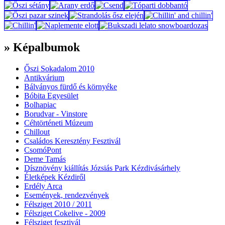
» Képalbumok
Őszi Sokadalom 2010
Antikvárium
Bálványos fürdő és környéke
Bóbita Egyesület
Bolhapiac
Borudvar - Vinstore
Céhtörténeti Múzeum
Chillout
Családos Keresztény Fesztivál
CsomóPont
Deme Tamás
Dísznövény kiállítás Józsiás Park Kézdivásárhely
Életképek Kézdiről
Erdély Arca
Események, rendezvények
Félsziget 2010 / 2011
Félsziget Cokelive - 2009
Félsziget fesztivál