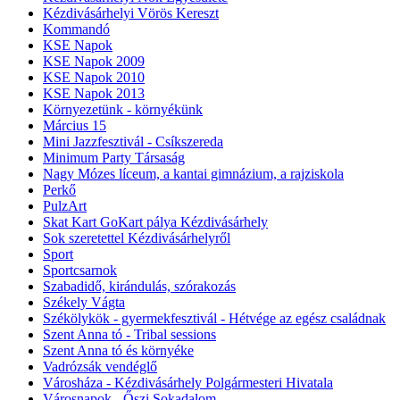
Kézdivásárhelyi Vörös Kereszt
Kommandó
KSE Napok
KSE Napok 2009
KSE Napok 2010
KSE Napok 2013
Környezetünk - környékünk
Március 15
Mini Jazzfesztivál - Csíkszereda
Minimum Party Társaság
Nagy Mózes líceum, a kantai gimnázium, a rajziskola
Perkő
PulzArt
Skat Kart GoKart pálya Kézdivásárhely
Sok szeretettel Kézdivásárhelyről
Sport
Sportcsarnok
Szabadidő, kirándulás, szórakozás
Székely Vágta
Székölykök - gyermekfesztivál - Hétvége az egész családnak
Szent Anna tó - Tribal sessions
Szent Anna tó és környéke
Vadrózsák vendéglő
Városháza - Kézdivásárhely Polgármesteri Hivatala
Városnapok - Őszi Sokadalom