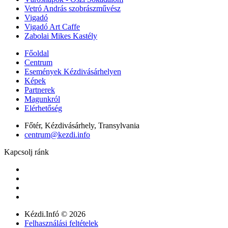
Vetró András szobrászművész
Vigadó
Vigadó Art Caffe
Zabolai Mikes Kastély
Főoldal
Centrum
Események Kézdivásárhelyen
Képek
Partnerek
Magunkról
Elérhetőség
Főtér, Kézdivásárhely, Transylvania
centrum@kezdi.info
Kapcsolj ránk
Kézdi.Infó © 2026
Felhasználási feltételek