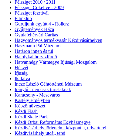
Félsziget 2010 / 2011
Félsziget Cokelive - 2009
Félsziget fesztivál
Filmklub
Guruljunk együtt 4 - Rollerz
Gyűjtemények Háza
Gyulafehérvári Caritas
Hagyományos termékvasár Kézdivásárhelyen
Haszmann Pál Múzeum
Határon innen és túl
Hatolykai borvízfürdő
Hatvannégy Vármegye Ifjúsági Mozgalom
Húsvét
Ifjuság
Ikafalva
Incze László Céhtörténeti Múzeum
Iránytű - nemcsak turistáknak
Karácsony - Meseváros
Kastély Erdélyben
Képzőművészet
Kézdi Flash
Kézdi Skate Park
Kézdi-Orbai Református Egyházmegye
Kézdivásárhely történelmi központja, udvarterei
Kézdivásárhely utcái, terei