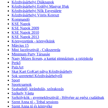
Kézdivásárhelyi Diáknapok
Kézdivásárhelyi Erdélyi Magyar Ifjak
Kézdivásárhelyi Nők Egyesülete
Kézdivásárhelyi Vörös Kereszt
Kommandó
KSE Napok
KSE Napok 2009
KSE Napok 2010
KSE Napok 2013
Környezetünk - környékünk
Március 15
Mini Jazzfesztivál - Csíkszereda
Minimum Party Társaság
Nagy Mózes líceum, a kantai gimnázium, a rajziskola
Perkő
PulzArt
Skat Kart GoKart pálya Kézdivásárhely
Sok szeretettel Kézdivásárhelyről
Sport
Sportcsarnok
Szabadidő, kirándulás, szórakozás
Székely Vágta
Székölykök - gyermekfesztivál - Hétvége az egész családnak
Szent Anna tó - Tribal sessions
Szent Anna tó és környéke