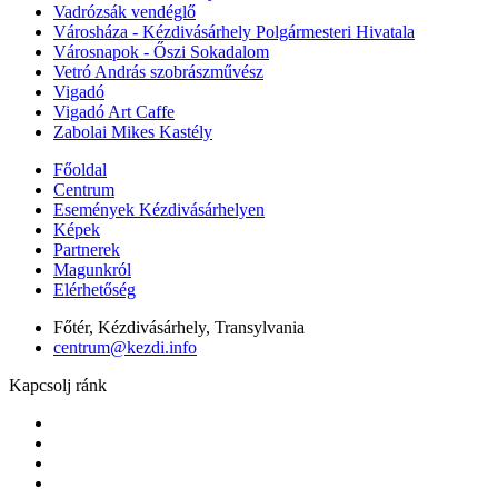
Vadrózsák vendéglő
Városháza - Kézdivásárhely Polgármesteri Hivatala
Városnapok - Őszi Sokadalom
Vetró András szobrászművész
Vigadó
Vigadó Art Caffe
Zabolai Mikes Kastély
Főoldal
Centrum
Események Kézdivásárhelyen
Képek
Partnerek
Magunkról
Elérhetőség
Főtér, Kézdivásárhely, Transylvania
centrum@kezdi.info
Kapcsolj ránk