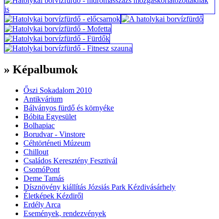
» Képalbumok
Őszi Sokadalom 2010
Antikvárium
Bálványos fürdő és környéke
Bóbita Egyesület
Bolhapiac
Borudvar - Vinstore
Céhtörténeti Múzeum
Chillout
Családos Keresztény Fesztivál
CsomóPont
Deme Tamás
Dísznövény kiállítás Józsiás Park Kézdivásárhely
Életképek Kézdiről
Erdély Arca
Események, rendezvények