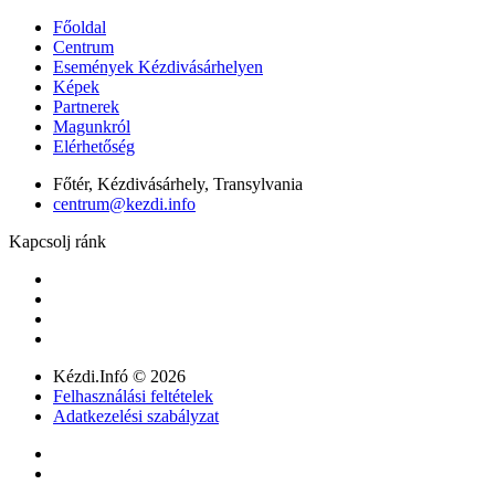
Főoldal
Centrum
Események Kézdivásárhelyen
Képek
Partnerek
Magunkról
Elérhetőség
Főtér, Kézdivásárhely, Transylvania
centrum@kezdi.info
Kapcsolj ránk
Kézdi.Infó © 2026
Felhasználási feltételek
Adatkezelési szabályzat