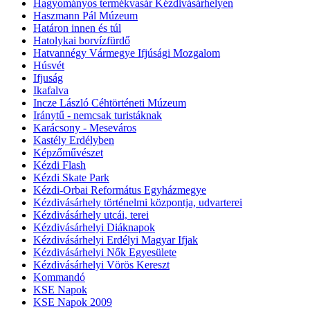
Hagyományos termékvasár Kézdivásárhelyen
Haszmann Pál Múzeum
Határon innen és túl
Hatolykai borvízfürdő
Hatvannégy Vármegye Ifjúsági Mozgalom
Húsvét
Ifjuság
Ikafalva
Incze László Céhtörténeti Múzeum
Iránytű - nemcsak turistáknak
Karácsony - Meseváros
Kastély Erdélyben
Képzőművészet
Kézdi Flash
Kézdi Skate Park
Kézdi-Orbai Református Egyházmegye
Kézdivásárhely történelmi központja, udvarterei
Kézdivásárhely utcái, terei
Kézdivásárhelyi Diáknapok
Kézdivásárhelyi Erdélyi Magyar Ifjak
Kézdivásárhelyi Nők Egyesülete
Kézdivásárhelyi Vörös Kereszt
Kommandó
KSE Napok
KSE Napok 2009