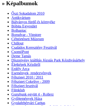
» Képalbumok
Őszi Sokadalom 2010
Antikvárium
Bálványos fürdő és környéke
Bóbita Egyesület
Bolhapiac
Borudvar - Vinstore
Céhtörténeti Múzeum
Chillout
Családos Keresztény Fesztivál
CsomóPont
Deme Tamás
Dísznövény kiállítás Józsiás Park Kézdivásárhely
Életképek Kézdiről
Erdély Arca
Események, rendezvények
Félsziget 2010 / 2011
Félsziget Cokelive - 2009
Félsziget fesztivál
Filmklub
Guruljunk együtt 4 - Rollerz
Gyűjtemények Háza
Gyulafehérvári Caritas