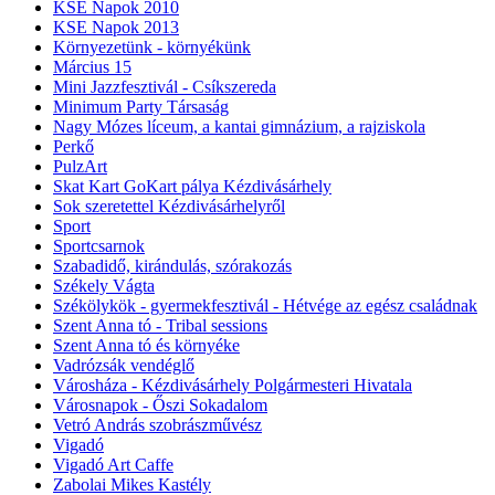
KSE Napok 2010
KSE Napok 2013
Környezetünk - környékünk
Március 15
Mini Jazzfesztivál - Csíkszereda
Minimum Party Társaság
Nagy Mózes líceum, a kantai gimnázium, a rajziskola
Perkő
PulzArt
Skat Kart GoKart pálya Kézdivásárhely
Sok szeretettel Kézdivásárhelyről
Sport
Sportcsarnok
Szabadidő, kirándulás, szórakozás
Székely Vágta
Székölykök - gyermekfesztivál - Hétvége az egész családnak
Szent Anna tó - Tribal sessions
Szent Anna tó és környéke
Vadrózsák vendéglő
Városháza - Kézdivásárhely Polgármesteri Hivatala
Városnapok - Őszi Sokadalom
Vetró András szobrászművész
Vigadó
Vigadó Art Caffe
Zabolai Mikes Kastély