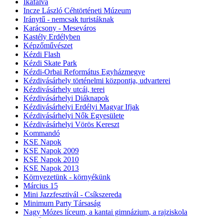
Ikafalva
Incze László Céhtörténeti Múzeum
Iránytű - nemcsak turistáknak
Karácsony - Meseváros
Kastély Erdélyben
Képzőművészet
Kézdi Flash
Kézdi Skate Park
Kézdi-Orbai Református Egyházmegye
Kézdivásárhely történelmi központja, udvarterei
Kézdivásárhely utcái, terei
Kézdivásárhelyi Diáknapok
Kézdivásárhelyi Erdélyi Magyar Ifjak
Kézdivásárhelyi Nők Egyesülete
Kézdivásárhelyi Vörös Kereszt
Kommandó
KSE Napok
KSE Napok 2009
KSE Napok 2010
KSE Napok 2013
Környezetünk - környékünk
Március 15
Mini Jazzfesztivál - Csíkszereda
Minimum Party Társaság
Nagy Mózes líceum, a kantai gimnázium, a rajziskola