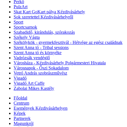
Perkő
PulzArt
Skat Kart GoKart pálya Kézdivásárhely
Sok szeretettel Kézdivásárhelyről
Sport
Sportcsarnok
Szabadidő, kirándulás, szórakozás
Székely Vágta
Székölykök - gyermekfesztivál - Hétvége az egész családnak
Szent Anna tó - Tribal sessions
Szent Anna tó és környéke
Vadrózsák vendéglő
Városháza - Kézdivásárhely Polgármesteri Hivatala
Városnapok - Őszi Sokadalom
Vetró András szobrászművész
Vigadó
Vigadó Art Caffe
Zabolai Mikes Kastély
Főoldal
Centrum
Események Kézdivásárhelyen
Képek
Partnerek
Magunkról