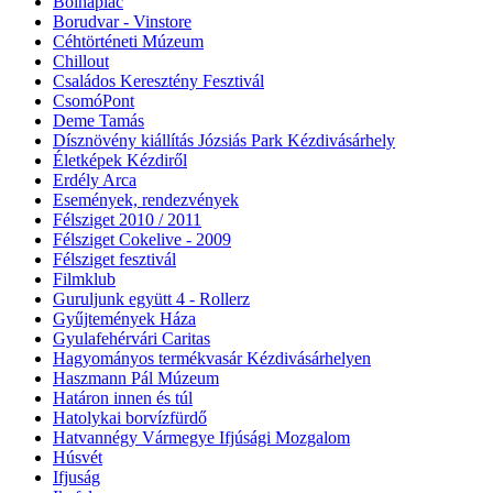
Bolhapiac
Borudvar - Vinstore
Céhtörténeti Múzeum
Chillout
Családos Keresztény Fesztivál
CsomóPont
Deme Tamás
Dísznövény kiállítás Józsiás Park Kézdivásárhely
Életképek Kézdiről
Erdély Arca
Események, rendezvények
Félsziget 2010 / 2011
Félsziget Cokelive - 2009
Félsziget fesztivál
Filmklub
Guruljunk együtt 4 - Rollerz
Gyűjtemények Háza
Gyulafehérvári Caritas
Hagyományos termékvasár Kézdivásárhelyen
Haszmann Pál Múzeum
Határon innen és túl
Hatolykai borvízfürdő
Hatvannégy Vármegye Ifjúsági Mozgalom
Húsvét
Ifjuság