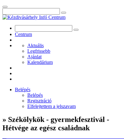
Centrum
Aktuális
Legfrissebb
Ajánlat
Kalendárium
Belépés
Belépés
Regisztráció
Elfelejtettem a jelszavam
» Székölykök - gyermekfesztivál -
Hétvége az egész családnak