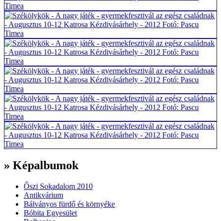
» Képalbumok
Őszi Sokadalom 2010
Antikvárium
Bálványos fürdő és környéke
Bóbita Egyesület