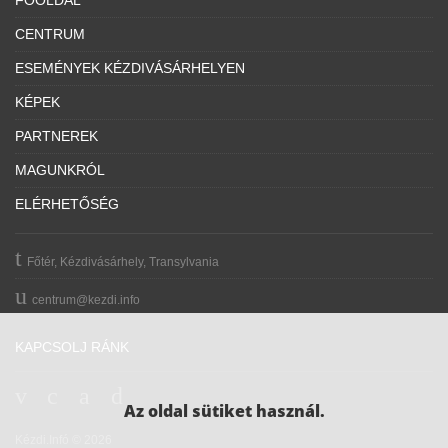
FŐOLDAL
CENTRUM
ESEMÉNYEK KÉZDIVÁSÁRHELYEN
KÉPEK
PARTNEREK
MAGUNKRÓL
ELÉRHETŐSÉG
Főtér, Kézdivásárhely, Transylvania
centrum@kezdi.info
KAPCSOLJ RÁNK
Az oldal sütiket használ.
Kézdi.Infó © 2026