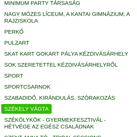
MINIMUM PARTY TÁRSASÁG
NAGY MÓZES LÍCEUM, A KANTAI GIMNÁZIUM, A
RAJZISKOLA
PERKŐ
PULZART
SKAT KART GOKART PÁLYA KÉZDIVÁSÁRHELY
SOK SZERETETTEL KÉZDIVÁSÁRHELYRŐL
SPORT
SPORTCSARNOK
SZABADIDŐ, KIRÁNDULÁS, SZÓRAKOZÁS
SZÉKELY VÁGTA
SZÉKÖLYKÖK - GYERMEKFESZTIVÁL -
HÉTVÉGE AZ EGÉSZ CSALÁDNAK