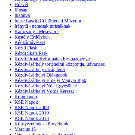
Húsvét
Ifjuság
Ikafalva
Incze László Céhtörténeti Múzeum
Iránytű - nemcsak turistáknak
Karácsony - Meseváros
Kastély Erdélyben
Képzőművészet
Kézdi Flash
Kézdi Skate Park
Kézdi-Orbai Református Egyházmegye
Kézdivásárhely történelmi központja, udvarterei
Kézdivásárhely utcái, terei
Kézdivásárhelyi Diáknapok
Kézdivásárhelyi Erdélyi Magyar Ifjak
Kézdivásárhelyi Nők Egyesülete
Kézdivásárhelyi Vörös Kereszt
Kommandó
KSE Napok
KSE Napok 2009
KSE Napok 2010
KSE Napok 2013
Környezetünk - környékünk
Március 15
Mini Jazzfesztivál - Csíkszereda