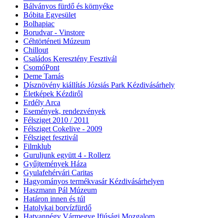
Bálványos fürdő és környéke
Bóbita Egyesület
Bolhapiac
Borudvar - Vinstore
Céhtörténeti Múzeum
Chillout
Családos Keresztény Fesztivál
CsomóPont
Deme Tamás
Dísznövény kiállítás Józsiás Park Kézdivásárhely
Életképek Kézdiről
Erdély Arca
Események, rendezvények
Félsziget 2010 / 2011
Félsziget Cokelive - 2009
Félsziget fesztivál
Filmklub
Guruljunk együtt 4 - Rollerz
Gyűjtemények Háza
Gyulafehérvári Caritas
Hagyományos termékvasár Kézdivásárhelyen
Haszmann Pál Múzeum
Határon innen és túl
Hatolykai borvízfürdő
Hatvannégy Vármegye Ifjúsági Mozgalom