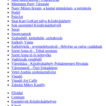
Minimum Party Társaság
Nagy Mózes líceum, a kantai gimnázium, a rajziskola
Perkő
PulzArt
Skat Kart GoKart pálya Kézdivásárhely
Sok szeretettel Kézdivásárhelyről
Sport
Sportcsarnok
Szabadidő, kirándulás, szórakozás
Székely Vágta
Székölykök - gyermekfesztivál - Hétvége az egész családnak
Szent Anna tó - Tribal sessions
Szent Anna tó és környéke
Vadrózsák vendéglő
Városháza - Kézdivásárhely Polgármesteri Hivatala
Városnapok - Őszi Sokadalom
Vetró András szobrászművész
Vigadó
Vigadó Art Caffe
Zabolai Mikes Kastély
Főoldal
Centrum
Események Kézdivásárhelyen
Képek