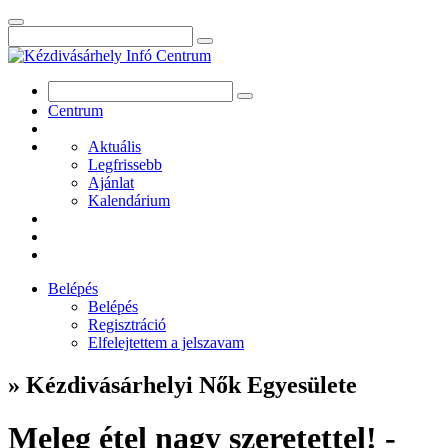
Centrum
Aktuális
Legfrissebb
Ajánlat
Kalendárium
Belépés
Belépés
Regisztráció
Elfelejtettem a jelszavam
» Kézdivásárhelyi Nők Egyesülete
Meleg étel nagy szeretettel! -