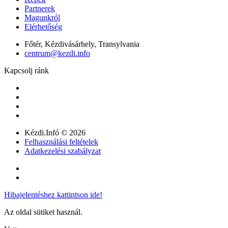
Partnerek
Magunkról
Elérhetőség
Főtér, Kézdivásárhely, Transylvania
centrum@kezdi.info
Kapcsolj ránk
Kézdi.Infó © 2026
Felhasználási feltételek
Adatkezelési szabályzat
Hibajelentéshez kattintson ide!
Az oldal sütiket használ.