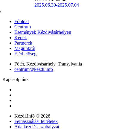
2025.06.30-2025.07.04
Főoldal
Centrum
Események Kézdivásárhelyen
Képek
Partnerek
Magunkról
Elérhetőség
Főtér, Kézdivásárhely, Transylvania
centrum@kezdi.info
Kapcsolj ránk
Kézdi.Infó © 2026
Felhasználási feltételek
Adatkezelési szabályzat