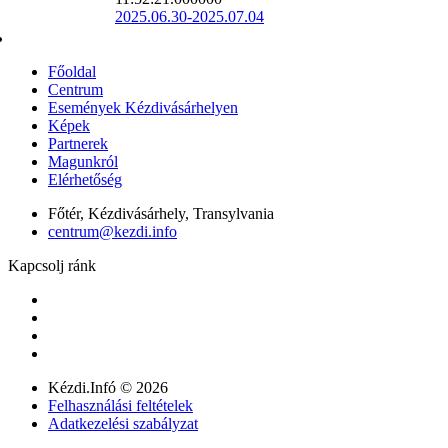
2025.06.30-2025.07.04
Főoldal
Centrum
Események Kézdivásárhelyen
Képek
Partnerek
Magunkról
Elérhetőség
Főtér, Kézdivásárhely, Transylvania
centrum@kezdi.info
Kapcsolj ránk
Kézdi.Infó © 2026
Felhasználási feltételek
Adatkezelési szabályzat