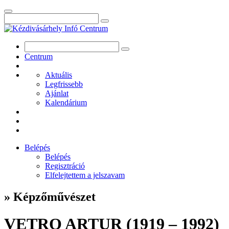
Centrum
Aktuális
Legfrissebb
Ajánlat
Kalendárium
Belépés
Belépés
Regisztráció
Elfelejtettem a jelszavam
» Képzőművészet
VETRO ARTUR (1919 – 1992)