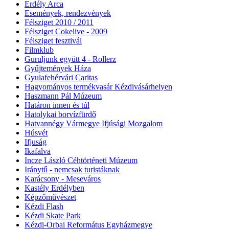
Erdély Arca
Események, rendezvények
Félsziget 2010 / 2011
Félsziget Cokelive - 2009
Félsziget fesztivál
Filmklub
Guruljunk együtt 4 - Rollerz
Gyűjtemények Háza
Gyulafehérvári Caritas
Hagyományos termékvasár Kézdivásárhelyen
Haszmann Pál Múzeum
Határon innen és túl
Hatolykai borvízfürdő
Hatvannégy Vármegye Ifjúsági Mozgalom
Húsvét
Ifjuság
Ikafalva
Incze László Céhtörténeti Múzeum
Iránytű - nemcsak turistáknak
Karácsony - Meseváros
Kastély Erdélyben
Képzőművészet
Kézdi Flash
Kézdi Skate Park
Kézdi-Orbai Református Egyházmegye