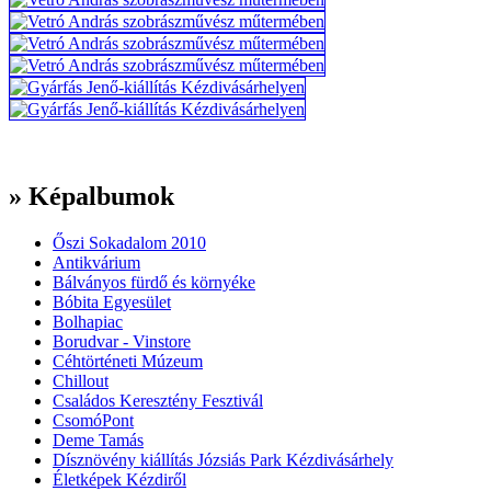
» Képalbumok
Őszi Sokadalom 2010
Antikvárium
Bálványos fürdő és környéke
Bóbita Egyesület
Bolhapiac
Borudvar - Vinstore
Céhtörténeti Múzeum
Chillout
Családos Keresztény Fesztivál
CsomóPont
Deme Tamás
Dísznövény kiállítás Józsiás Park Kézdivásárhely
Életképek Kézdiről