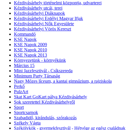
Kézdivásárhely történelmi központja, udvarterei
Kézdivásárhely utcái, terei
Kézdivásárhelyi Diáknapok
Kézdivásárhelyi Erdélyi Magyar Ifjak
Kézdivásárhelyi Nők Egyesülete
Kézdivásárhelyi Vörös Kereszt
Kommandó
KSE Napok
KSE Napok 2009
KSE Napok 2010
KSE Napok 2013
Környezetünk - környékünk
Március 15
Mini Jazzfesztivál - Csíkszereda
Minimum Party Társaság
Nagy Mózes líceum, a kantai gimnázium, a rajziskola
Perkő
PulzArt
Skat Kart GoKart pálya Kézdivásárhely
Sok szeretettel Kézdivásárhelyről
Sport
Sportcsarnok
Szabadidő, kirándulás, szórakozás
Székely Vágta
Székölykök - gyermekfesztivál - Hétvége az egész családnak