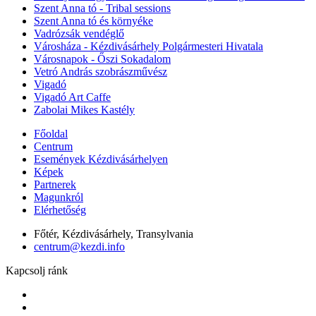
Szent Anna tó - Tribal sessions
Szent Anna tó és környéke
Vadrózsák vendéglő
Városháza - Kézdivásárhely Polgármesteri Hivatala
Városnapok - Őszi Sokadalom
Vetró András szobrászművész
Vigadó
Vigadó Art Caffe
Zabolai Mikes Kastély
Főoldal
Centrum
Események Kézdivásárhelyen
Képek
Partnerek
Magunkról
Elérhetőség
Főtér, Kézdivásárhely, Transylvania
centrum@kezdi.info
Kapcsolj ránk