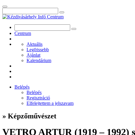
Centrum
Aktuális
Legfrissebb
Ajánlat
Kalendárium
Belépés
Belépés
Regisztráció
Elfelejtettem a jelszavam
» Képzőművészet
VETRO ARTUR (1919 – 1992) szo