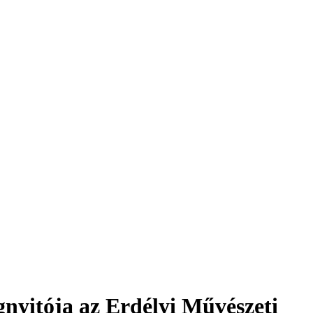
yitója az Erdélyi Művészeti