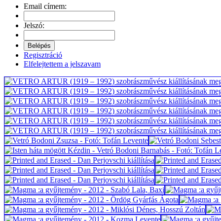
Email címem:
Jelszó:
Regisztráció
Elfelejtettem a jelszavam