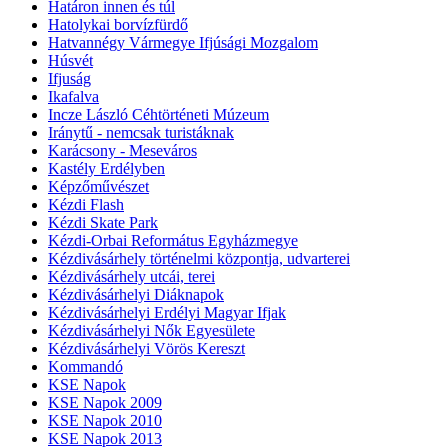
Határon innen és túl
Hatolykai borvízfürdő
Hatvannégy Vármegye Ifjúsági Mozgalom
Húsvét
Ifjuság
Ikafalva
Incze László Céhtörténeti Múzeum
Iránytű - nemcsak turistáknak
Karácsony - Meseváros
Kastély Erdélyben
Képzőművészet
Kézdi Flash
Kézdi Skate Park
Kézdi-Orbai Református Egyházmegye
Kézdivásárhely történelmi központja, udvarterei
Kézdivásárhely utcái, terei
Kézdivásárhelyi Diáknapok
Kézdivásárhelyi Erdélyi Magyar Ifjak
Kézdivásárhelyi Nők Egyesülete
Kézdivásárhelyi Vörös Kereszt
Kommandó
KSE Napok
KSE Napok 2009
KSE Napok 2010
KSE Napok 2013