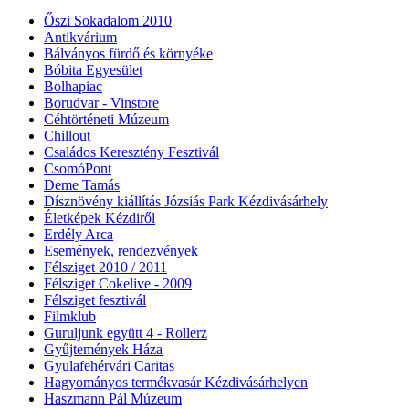
Őszi Sokadalom 2010
Antikvárium
Bálványos fürdő és környéke
Bóbita Egyesület
Bolhapiac
Borudvar - Vinstore
Céhtörténeti Múzeum
Chillout
Családos Keresztény Fesztivál
CsomóPont
Deme Tamás
Dísznövény kiállítás Józsiás Park Kézdivásárhely
Életképek Kézdiről
Erdély Arca
Események, rendezvények
Félsziget 2010 / 2011
Félsziget Cokelive - 2009
Félsziget fesztivál
Filmklub
Guruljunk együtt 4 - Rollerz
Gyűjtemények Háza
Gyulafehérvári Caritas
Hagyományos termékvasár Kézdivásárhelyen
Haszmann Pál Múzeum