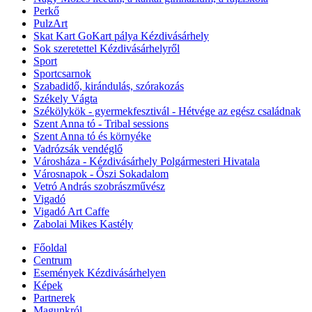
Perkő
PulzArt
Skat Kart GoKart pálya Kézdivásárhely
Sok szeretettel Kézdivásárhelyről
Sport
Sportcsarnok
Szabadidő, kirándulás, szórakozás
Székely Vágta
Székölykök - gyermekfesztivál - Hétvége az egész családnak
Szent Anna tó - Tribal sessions
Szent Anna tó és környéke
Vadrózsák vendéglő
Városháza - Kézdivásárhely Polgármesteri Hivatala
Városnapok - Őszi Sokadalom
Vetró András szobrászművész
Vigadó
Vigadó Art Caffe
Zabolai Mikes Kastély
Főoldal
Centrum
Események Kézdivásárhelyen
Képek
Partnerek
Magunkról