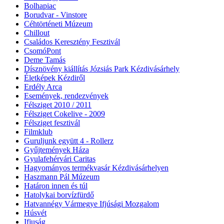
Bolhapiac
Borudvar - Vinstore
Céhtörténeti Múzeum
Chillout
Családos Keresztény Fesztivál
CsomóPont
Deme Tamás
Dísznövény kiállítás Józsiás Park Kézdivásárhely
Életképek Kézdiről
Erdély Arca
Események, rendezvények
Félsziget 2010 / 2011
Félsziget Cokelive - 2009
Félsziget fesztivál
Filmklub
Guruljunk együtt 4 - Rollerz
Gyűjtemények Háza
Gyulafehérvári Caritas
Hagyományos termékvasár Kézdivásárhelyen
Haszmann Pál Múzeum
Határon innen és túl
Hatolykai borvízfürdő
Hatvannégy Vármegye Ifjúsági Mozgalom
Húsvét
Ifjuság