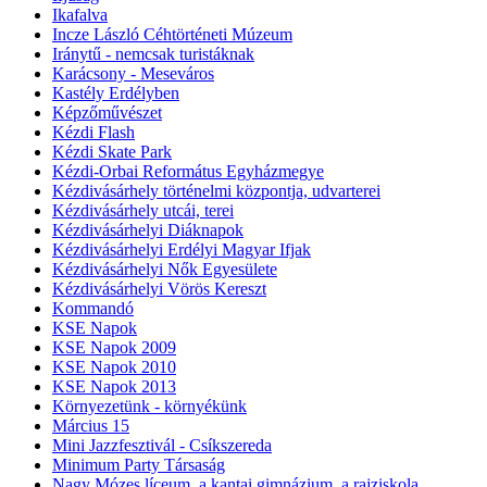
Ikafalva
Incze László Céhtörténeti Múzeum
Iránytű - nemcsak turistáknak
Karácsony - Meseváros
Kastély Erdélyben
Képzőművészet
Kézdi Flash
Kézdi Skate Park
Kézdi-Orbai Református Egyházmegye
Kézdivásárhely történelmi központja, udvarterei
Kézdivásárhely utcái, terei
Kézdivásárhelyi Diáknapok
Kézdivásárhelyi Erdélyi Magyar Ifjak
Kézdivásárhelyi Nők Egyesülete
Kézdivásárhelyi Vörös Kereszt
Kommandó
KSE Napok
KSE Napok 2009
KSE Napok 2010
KSE Napok 2013
Környezetünk - környékünk
Március 15
Mini Jazzfesztivál - Csíkszereda
Minimum Party Társaság
Nagy Mózes líceum, a kantai gimnázium, a rajziskola