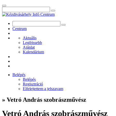
Centrum
Aktuális
Legfrissebb
Ajánlat
Kalendárium
Belépés
Belépés
Regisztráció
Elfelejtettem a jelszavam
» Vetró András szobrászművész
Vetró András szobrászművész