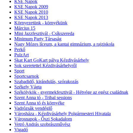
KSE Napok
KSE Napok 2009
KSE Napok 2010
KSE Napok 2013
Környezetünk - környékünk
Március 15
Mini Jazzfesztivál - Csíkszereda
Minimum Party Társaság
Nagy Mózes líceum, a kantai gimnázium, a rajziskola
Perkő
PulzArt
Skat Kart GoKart pálya Kézdivásárhely
Sok szeretettel Kézdivásárhelyről
Sport
Sportcsarnok
Szabadidő, kirándulás, szórakozás
Székely Vágta
Székölykök - gyermekfesztivál - Hétvége az egész családnak
Szent Anna tó - Tribal sessions
Szent Anna tó és környéke
Vadrózsák vendéglő
Városháza - Kézdivásárhely Polgármesteri Hivatala
Városnapok - Őszi Sokadalom
Vetró András szobrászművész
Vigadó