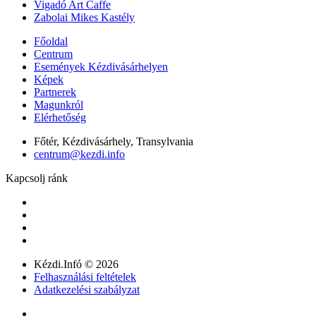
Vigadó Art Caffe
Zabolai Mikes Kastély
Főoldal
Centrum
Események Kézdivásárhelyen
Képek
Partnerek
Magunkról
Elérhetőség
Főtér, Kézdivásárhely, Transylvania
centrum@kezdi.info
Kapcsolj ránk
Kézdi.Infó © 2026
Felhasználási feltételek
Adatkezelési szabályzat