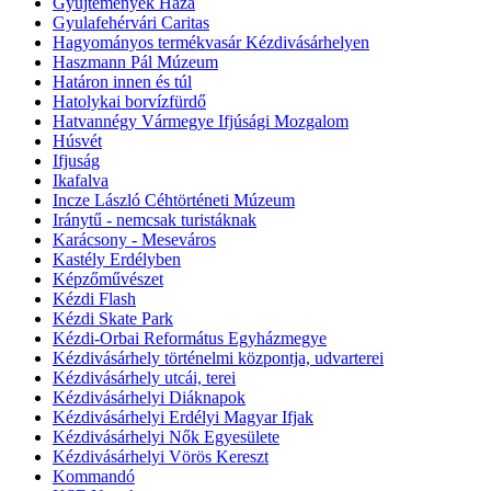
Gyűjtemények Háza
Gyulafehérvári Caritas
Hagyományos termékvasár Kézdivásárhelyen
Haszmann Pál Múzeum
Határon innen és túl
Hatolykai borvízfürdő
Hatvannégy Vármegye Ifjúsági Mozgalom
Húsvét
Ifjuság
Ikafalva
Incze László Céhtörténeti Múzeum
Iránytű - nemcsak turistáknak
Karácsony - Meseváros
Kastély Erdélyben
Képzőművészet
Kézdi Flash
Kézdi Skate Park
Kézdi-Orbai Református Egyházmegye
Kézdivásárhely történelmi központja, udvarterei
Kézdivásárhely utcái, terei
Kézdivásárhelyi Diáknapok
Kézdivásárhelyi Erdélyi Magyar Ifjak
Kézdivásárhelyi Nők Egyesülete
Kézdivásárhelyi Vörös Kereszt
Kommandó