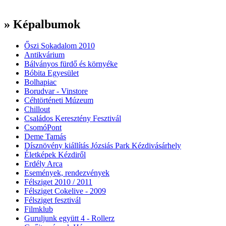
» Képalbumok
Őszi Sokadalom 2010
Antikvárium
Bálványos fürdő és környéke
Bóbita Egyesület
Bolhapiac
Borudvar - Vinstore
Céhtörténeti Múzeum
Chillout
Családos Keresztény Fesztivál
CsomóPont
Deme Tamás
Dísznövény kiállítás Józsiás Park Kézdivásárhely
Életképek Kézdiről
Erdély Arca
Események, rendezvények
Félsziget 2010 / 2011
Félsziget Cokelive - 2009
Félsziget fesztivál
Filmklub
Guruljunk együtt 4 - Rollerz