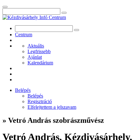
Centrum
Aktuális
Legfrissebb
Ajánlat
Kalendárium
Belépés
Belépés
Regisztráció
Elfelejtettem a jelszavam
» Vetró András szobrászművész
Vetró András, Kézdivásárhely,