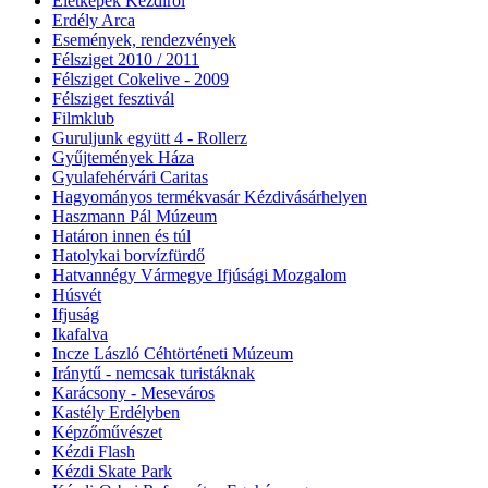
Életképek Kézdiről
Erdély Arca
Események, rendezvények
Félsziget 2010 / 2011
Félsziget Cokelive - 2009
Félsziget fesztivál
Filmklub
Guruljunk együtt 4 - Rollerz
Gyűjtemények Háza
Gyulafehérvári Caritas
Hagyományos termékvasár Kézdivásárhelyen
Haszmann Pál Múzeum
Határon innen és túl
Hatolykai borvízfürdő
Hatvannégy Vármegye Ifjúsági Mozgalom
Húsvét
Ifjuság
Ikafalva
Incze László Céhtörténeti Múzeum
Iránytű - nemcsak turistáknak
Karácsony - Meseváros
Kastély Erdélyben
Képzőművészet
Kézdi Flash
Kézdi Skate Park