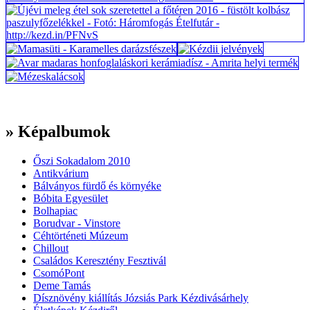
» Képalbumok
Őszi Sokadalom 2010
Antikvárium
Bálványos fürdő és környéke
Bóbita Egyesület
Bolhapiac
Borudvar - Vinstore
Céhtörténeti Múzeum
Chillout
Családos Keresztény Fesztivál
CsomóPont
Deme Tamás
Dísznövény kiállítás Józsiás Park Kézdivásárhely