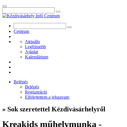
Centrum
Aktuális
Legfrissebb
Ajánlat
Kalendárium
Belépés
Belépés
Regisztráció
Elfelejtettem a jelszavam
» Sok szeretettel Kézdivásárhelyről
Kreakids műhelymunka -