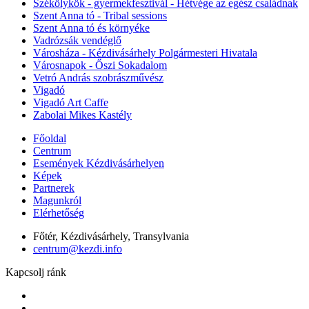
Székölykök - gyermekfesztivál - Hétvége az egész családnak
Szent Anna tó - Tribal sessions
Szent Anna tó és környéke
Vadrózsák vendéglő
Városháza - Kézdivásárhely Polgármesteri Hivatala
Városnapok - Őszi Sokadalom
Vetró András szobrászművész
Vigadó
Vigadó Art Caffe
Zabolai Mikes Kastély
Főoldal
Centrum
Események Kézdivásárhelyen
Képek
Partnerek
Magunkról
Elérhetőség
Főtér, Kézdivásárhely, Transylvania
centrum@kezdi.info
Kapcsolj ránk