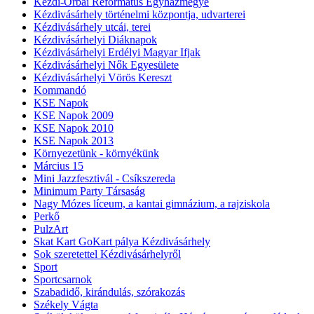
Kézdi-Orbai Református Egyházmegye
Kézdivásárhely történelmi központja, udvarterei
Kézdivásárhely utcái, terei
Kézdivásárhelyi Diáknapok
Kézdivásárhelyi Erdélyi Magyar Ifjak
Kézdivásárhelyi Nők Egyesülete
Kézdivásárhelyi Vörös Kereszt
Kommandó
KSE Napok
KSE Napok 2009
KSE Napok 2010
KSE Napok 2013
Környezetünk - környékünk
Március 15
Mini Jazzfesztivál - Csíkszereda
Minimum Party Társaság
Nagy Mózes líceum, a kantai gimnázium, a rajziskola
Perkő
PulzArt
Skat Kart GoKart pálya Kézdivásárhely
Sok szeretettel Kézdivásárhelyről
Sport
Sportcsarnok
Szabadidő, kirándulás, szórakozás
Székely Vágta