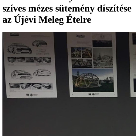
szíves mézes sütemény díszítése
az Újévi Meleg Ételre