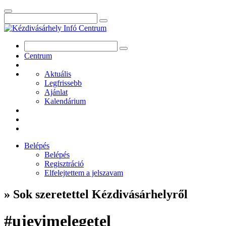
Centrum
Aktuális
Legfrissebb
Ajánlat
Kalendárium
Belépés
Belépés
Regisztráció
Elfelejtettem a jelszavam
» Sok szeretettel Kézdivásárhelyről
#ujevimelegetel