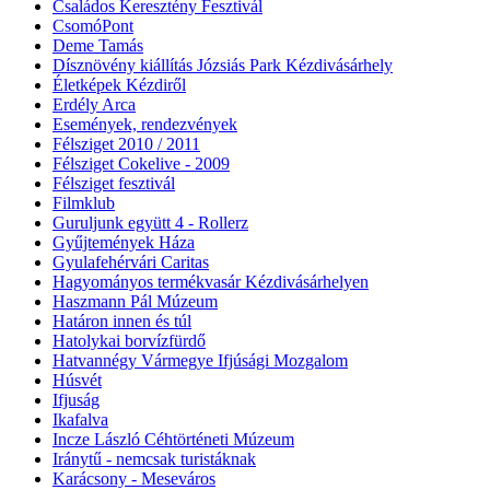
Családos Keresztény Fesztivál
CsomóPont
Deme Tamás
Dísznövény kiállítás Józsiás Park Kézdivásárhely
Életképek Kézdiről
Erdély Arca
Események, rendezvények
Félsziget 2010 / 2011
Félsziget Cokelive - 2009
Félsziget fesztivál
Filmklub
Guruljunk együtt 4 - Rollerz
Gyűjtemények Háza
Gyulafehérvári Caritas
Hagyományos termékvasár Kézdivásárhelyen
Haszmann Pál Múzeum
Határon innen és túl
Hatolykai borvízfürdő
Hatvannégy Vármegye Ifjúsági Mozgalom
Húsvét
Ifjuság
Ikafalva
Incze László Céhtörténeti Múzeum
Iránytű - nemcsak turistáknak
Karácsony - Meseváros