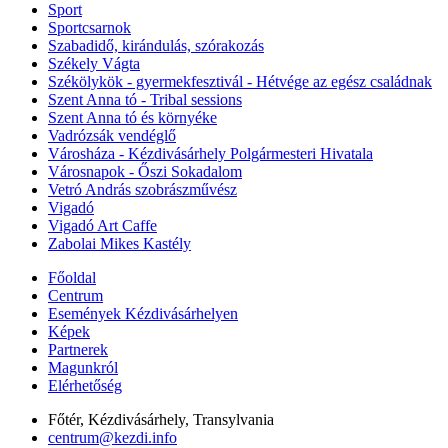
Sport
Sportcsarnok
Szabadidő, kirándulás, szórakozás
Székely Vágta
Székölykök - gyermekfesztivál - Hétvége az egész családnak
Szent Anna tó - Tribal sessions
Szent Anna tó és környéke
Vadrózsák vendéglő
Városháza - Kézdivásárhely Polgármesteri Hivatala
Városnapok - Őszi Sokadalom
Vetró András szobrászművész
Vigadó
Vigadó Art Caffe
Zabolai Mikes Kastély
Főoldal
Centrum
Események Kézdivásárhelyen
Képek
Partnerek
Magunkról
Elérhetőség
Főtér, Kézdivásárhely, Transylvania
centrum@kezdi.info