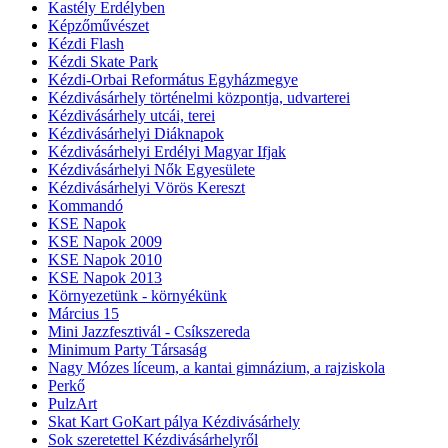
Kastély Erdélyben
Képzőművészet
Kézdi Flash
Kézdi Skate Park
Kézdi-Orbai Református Egyházmegye
Kézdivásárhely történelmi központja, udvarterei
Kézdivásárhely utcái, terei
Kézdivásárhelyi Diáknapok
Kézdivásárhelyi Erdélyi Magyar Ifjak
Kézdivásárhelyi Nők Egyesülete
Kézdivásárhelyi Vörös Kereszt
Kommandó
KSE Napok
KSE Napok 2009
KSE Napok 2010
KSE Napok 2013
Környezetünk - környékünk
Március 15
Mini Jazzfesztivál - Csíkszereda
Minimum Party Társaság
Nagy Mózes líceum, a kantai gimnázium, a rajziskola
Perkő
PulzArt
Skat Kart GoKart pálya Kézdivásárhely
Sok szeretettel Kézdivásárhelyről