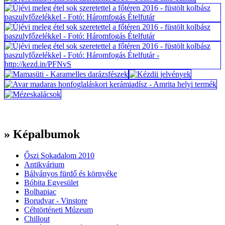
» Képalbumok
Őszi Sokadalom 2010
Antikvárium
Bálványos fürdő és környéke
Bóbita Egyesület
Bolhapiac
Borudvar - Vinstore
Céhtörténeti Múzeum
Chillout