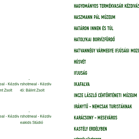
HAGYOMÁNYOS TERMÉKVASÁR KÉZDIVÁ
HASZMANN PÁL MÚZEUM
HATÁRON INNEN ÉS TÚL
HATOLYKAI BORVÍZFÜRDŐ
HATVANNÉGY VÁRMEGYE IFJÚSÁGI MO
HÚSVÉT
IFJUSÁG
IKAFALVA
INCZE LÁSZLÓ CÉHTÖRTÉNETI MÚZEUM
IRÁNYTŰ - NEMCSAK TURISTÁKNAK
KARÁCSONY - MESEVÁROS
KASTÉLY ERDÉLYBEN