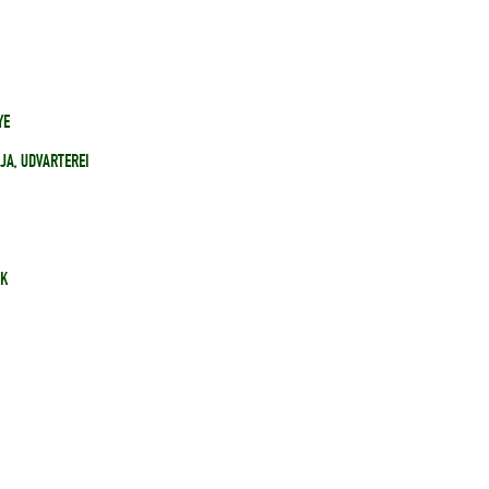
YE
JA, UDVARTEREI
AK