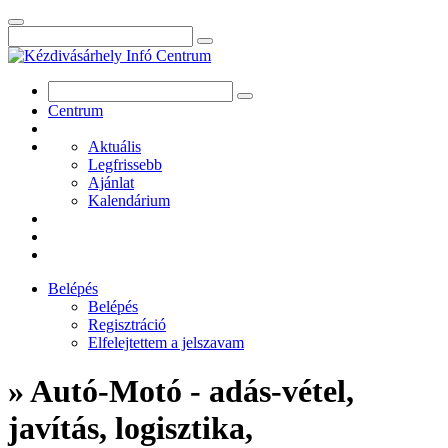
Centrum
Aktuális
Legfrissebb
Ajánlat
Kalendárium
Belépés
Belépés
Regisztráció
Elfelejtettem a jelszavam
» Autó-Motó - adás-vétel,
javítás, logisztika,