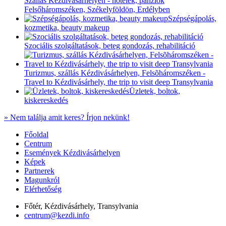
Szállás Kézdivásárhelyen - hotelek, panziók
Felsőháromszéken, Székelyföldön, Erdélyben
Szépségápolás,
kozmetika, beauty makeup
Szociális szolgáltatások, beteg gondozás, rehabilitáció
Turizmus, szállás Kézdivásárhelyen, Felsõháromszéken -
Travel to Kézdivásárhely, the trip to visit deep Transylvania
Üzletek, boltok,
kiskereskedés
» Nem találja amit keres? Írjon nekünk!
Főoldal
Centrum
Események Kézdivásárhelyen
Képek
Partnerek
Magunkról
Elérhetőség
Főtér, Kézdivásárhely, Transylvania
centrum@kezdi.info