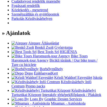
Családorvosi rendelők órarendje
Fogászati rendelők
Közlekedés - menetrend
Szemétszállítás és gyüjtőpontok
Parkolás Kézdivásárhelyen
» Ajánlatok
Airquee
Állásajánlat
Benkő Zsolt
Gyógytorna
Best Tools Srl
HIGIÉNIA
Bike Tours
Haromszek-tour Agency
Bicikli túráink / Our bike tours /
Ture cu biciclete
Borbélyműhely
Depo
Építőanyag
Kert
Kézdi Waldorf Egyesület
Iskola
Kézdivásárhely Infó
Centrum
Promo packs
Kézdivásárhelyi
Turisztikai Központ
Interaktív térképek
Rőplapok / Plakátok
Logo By
Graphic Design Services
Misamax - Autósiskola