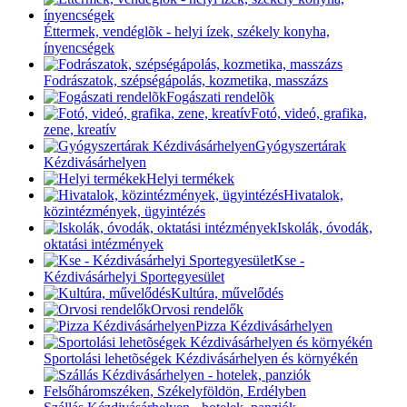
Éttermek, vendéglõk - helyi ízek, székely konyha,
ínyencségek
Fodrászatok, szépségápolás, kozmetika, masszázs
Fogászati rendelõk
Fotó, videó, grafika,
zene, kreatív
Gyógyszertárak
Kézdivásárhelyen
Helyi termékek
Hivatalok,
közintézmények, ügyintézés
Iskolák, óvodák,
oktatási intézmények
Kse -
Kézdivásárhelyi Sportegyesület
Kultúra, művelődés
Orvosi rendelők
Pizza Kézdivásárhelyen
Sportolási lehetõségek Kézdivásárhelyen és környékén