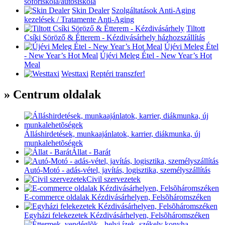
sofőriskola/autósiskola
Skin Dealer
Szolgáltatások
Anti-Aging
kezelések / Tratamente Anti-Aging
Tiltott
Csíki Söröző & Étterem - Kézdivásárhely
házhozszállítás
Újévi Meleg Étel
- New Year’s Hot Meal
Újévi Meleg Étel - New Year’s Hot
Meal
Westtaxi
Reptéri transzfer!
» Centrum oldalak
Álláshirdetések, munkaajánlatok, karrier, diákmunka, új
munkalehetõségek
Állat - Barát
Autó-Motó - adás-vétel, javítás, logisztika, személyszállítás
Civil szervezetek
E-commerce oldalak Kézdivásárhelyen, Felsõháromszéken
Egyházi felekezetek Kézdivásárhelyen, Felsõháromszéken