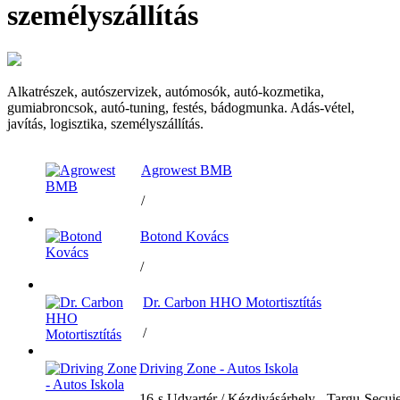
személyszállítás
Alkatrészek, autószervizek, autómosók, autó-kozmetika,
gumiabroncsok, autó-tuning, festés, bádogmunka. Adás-vétel,
javítás, logisztika, személyszállítás.
Agrowest BMB
/
Botond Kovács
/
Dr. Carbon HHO Motortisztítás
/
Driving Zone - Autos Iskola
16-s Udvartér / Kézdivásárhely - Targu-Secui