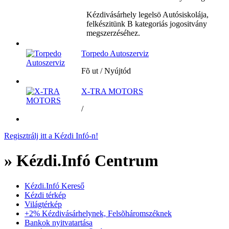
Kézdivásárhely legelsö Autósiskolája,
felkészitünk B kategoriás jogositvány
megszerzéséhez.
Torpedo Autoszerviz
Fõ ut / Nyújtód
X-TRA MOTORS
/
Regisztrálj itt a Kézdi Infó-n!
» Kézdi.Infó Centrum
Kézdi.Infó Kereső
Kézdi térkép
Világtérkép
+2% Kézdivásárhelynek, Felsõháromszéknek
Bankok nyitvatartása