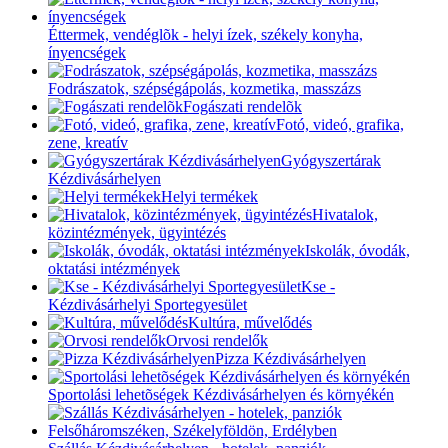
Éttermek, vendéglõk - helyi ízek, székely konyha,
ínyencségek
Fodrászatok, szépségápolás, kozmetika, masszázs
Fogászati rendelõk
Fotó, videó, grafika,
zene, kreatív
Gyógyszertárak
Kézdivásárhelyen
Helyi termékek
Hivatalok,
közintézmények, ügyintézés
Iskolák, óvodák,
oktatási intézmények
Kse -
Kézdivásárhelyi Sportegyesület
Kultúra, művelődés
Orvosi rendelők
Pizza Kézdivásárhelyen
Sportolási lehetõségek Kézdivásárhelyen és környékén