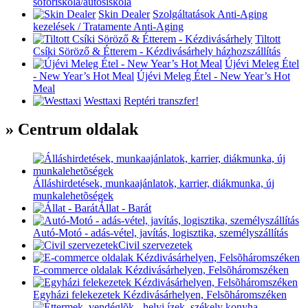
sofőriskola/autósiskola
Skin Dealer
Szolgáltatások
Anti-Aging
kezelések / Tratamente Anti-Aging
Tiltott
Csíki Söröző & Étterem - Kézdivásárhely
házhozszállítás
Újévi Meleg Étel
- New Year’s Hot Meal
Újévi Meleg Étel - New Year’s Hot
Meal
Westtaxi
Reptéri transzfer!
» Centrum oldalak
Álláshirdetések, munkaajánlatok, karrier, diákmunka, új
munkalehetõségek
Állat - Barát
Autó-Motó - adás-vétel, javítás, logisztika, személyszállítás
Civil szervezetek
E-commerce oldalak Kézdivásárhelyen, Felsõháromszéken
Egyházi felekezetek Kézdivásárhelyen, Felsõháromszéken