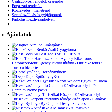
Családorvosi rendelők órarendje
Fogászati rendelők
Közlekedés - menetrend
Szemétszállítás és gyüjtőpontok
Parkolás Kézdivásárhelyen
» Ajánlatok
Airquee
Állásajánlat
Benkő Zsolt
Gyógytorna
Best Tools Srl
HIGIÉNIA
Bike Tours
Haromszek-tour Agency
Bicikli túráink / Our bike tours /
Ture cu biciclete
Borbélyműhely
Depo
Építőanyag
Kert
Kézdi Waldorf Egyesület
Iskola
Kézdivásárhely Infó
Centrum
Promo packs
Kézdivásárhelyi
Turisztikai Központ
Interaktív térképek
Rőplapok / Plakátok
Logo By
Graphic Design Services
Misamax - Autósiskola