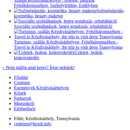
Szállás Kézdivásárhelyen - hotelek, panziók
Felsőháromszéken, Székelyföldön, Erdélyben
Szépségápolás,
kozmetika, beauty makeup
Szociális szolgáltatások, beteg gondozás, rehabilitáció
Turizmus, szállás Kézdivásárhelyen, Felsõháromszéken -
Travel to Kézdivásárhely, the trip to visit deep Transylvania
Üzletek, boltok,
kiskereskedés
» Nem találja amit keres? Írjon nekünk!
Keyboard shortcuts
Image may be subject to copyright
Terms
Főoldal
Centrum
Események Kézdivásárhelyen
Képek
Partnerek
Magunkról
Elérhetőség
Főtér, Kézdivásárhely, Transylvania
centrum@kezdi.info