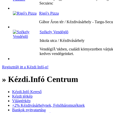
Secuiesc
Rigó's Pizza
Gábor Áron tér / Kézdivásárhely - Targu-Secu
Székely Vendéglõ
Iskola utca / Kézdivásárhely
VendéglÅ‘nkben, családi környezetben várju
kedves vendégeinket.
Regisztrálj itt a Kézdi Infó-n!
» Kézdi.Infó Centrum
Kézdi.Infó Kereső
Kézdi térkép
Világtérkép
+2% Kézdivásárhelynek, Felsõháromszéknek
Bankok nyitvatartása