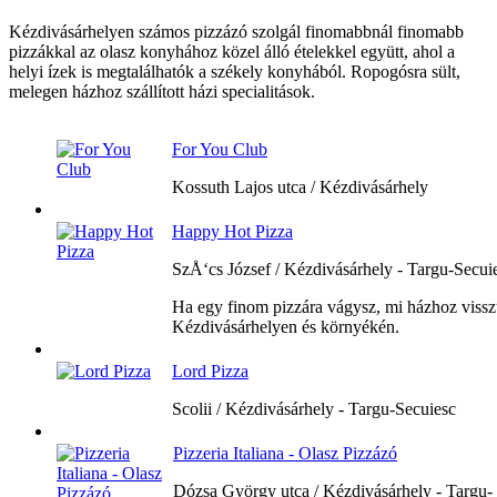
Kézdivásárhelyen számos pizzázó szolgál finomabbnál finomabb
pizzákkal az olasz konyhához közel álló ételekkel együtt, ahol a
helyi ízek is megtalálhatók a székely konyhából. Ropogósra sült,
melegen házhoz szállított házi specialitások.
For You Club
Kossuth Lajos utca / Kézdivásárhely
Happy Hot Pizza
SzÅ‘cs József / Kézdivásárhely - Targu-Secui
Ha egy finom pizzára vágysz, mi házhoz viss
Kézdivásárhelyen és környékén.
Lord Pizza
Scolii / Kézdivásárhely - Targu-Secuiesc
Pizzeria Italiana - Olasz Pizzázó
Dózsa György utca / Kézdivásárhely - Targu-